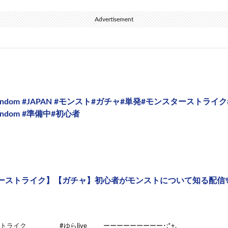
Advertisement
 #random #JAPAN #モンスト#ガチャ#単発#モンスターストライク
#random #準備中#初心者
ーストライク】【ガチャ】初心者がモンストについて知る配信✨充
ーストライク #ゆらlive ーーーーーーーーー･:*+. 