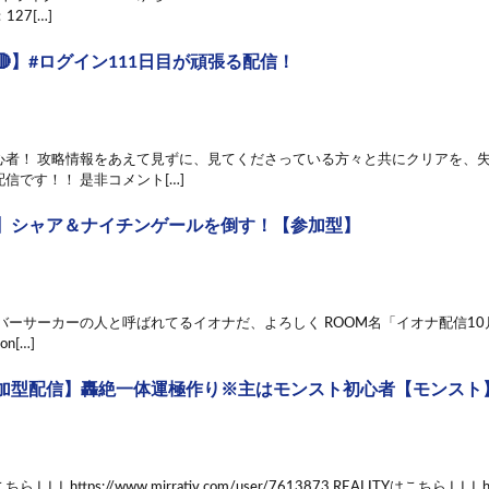
127[…]
】#ログイン111日目が頑張る配信！
心者！ 攻略情報をあえて見ずに、見てくださっている方々と共にクリアを、
信です！！ 是非コメント[…]
】シャア＆ナイチンゲールを倒す！【参加型】
バーサーカーの人と呼ばれてるイオナだ、よろしく ROOM名「イオナ配信10
mon[…]
加型配信】轟絶一体運極作り※主はモンスト初心者【モンスト
↓ https://www.mirrativ.com/user/7613873 REALITYはこちら↓↓↓ http