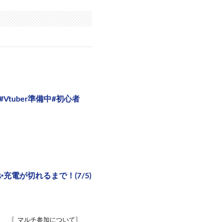
#Vtuber準備中#初心者
電が切れるまで！(7/5)
〖マルチ参加について〗