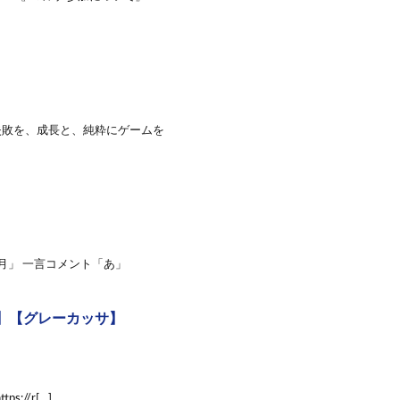
失敗を、成長と、純粋にゲームを
月」 一言コメント「あ」
】【グレーカッサ】
s://r[…]