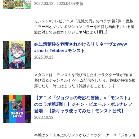
2022.03.12
2023.04.09更新
モンスト×テレビアニメ「鬼滅の刃」のコラボ 第2弾！ 魔族
キラーMとダウンポジションキラーを所持し画面下にいる魔
族に対して超強力！リジェネMによりHP[…]
妹に清楚枠を剥奪されかけるリリネーヴェwww
#shorts #vtuber #モンスト
2025.09.13
メタストは、モンストを飛び出したキャラクター達が自由に
遊び回るチャンネル！ ゲーム配信をしたり、趣味や特技を披
露したり、時にはまったり雑談することも。[…]
【アニメ「ジョジョの奇妙な冒険」×「モンスト」
のコラボ第2弾！】ジャン・ピエール・ポルナレフ
登場！【新キャラ使ってみた｜モンスト公式】
2023.10.12
本編はタイトル上のリンクからチェック！ アニメ「ジョジョ