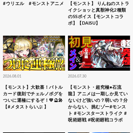
#ウリエル #モンストアニメ
【モンスト】 りんねのストラ
イクショッと真獣神化2種類
のSSボイス【モンストコラ
ボ】【DAISU】
2026.08.01
2026.07.30
【モンスト】大歓喜！バトル
【モンスト・超究極•石流
カード復刻でチェルノボグを
龍】アニメは一期しか見てい
ついに運極にするぞ！💚🔮🎤
ないけど強いの？弱いの？分
【#メタストらいぶ 】
からない、挑むゾー#モンス
ト #モンスターストライク #
呪術廻戦 #呪術廻戦コラボ