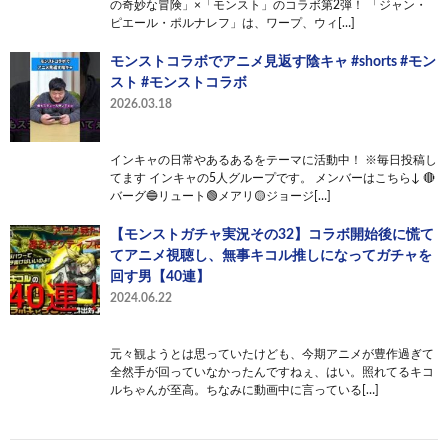
の奇妙な冒険」×「モンスト」のコラボ第2弾！ 「ジャン・
ピエール・ポルナレフ」は、ワープ、ウィ[…]
モンストコラボでアニメ見返す陰キャ #shorts #モン
スト #モンストコラボ
2026.03.18
インキャの日常やあるあるをテーマに活動中！ ※毎日投稿し
てます インキャの5人グループです。 メンバーはこちら↓ 🔴
バーグ🔵リュート🟢メアリ🟡ジョージ[…]
【モンストガチャ実況その32】コラボ開始後に慌て
てアニメ視聴し、無事キコル推しになってガチャを
回す男【40連】
2024.06.22
元々観ようとは思っていたけども、今期アニメが豊作過ぎて
全然手が回っていなかったんですねぇ、はい。照れてるキコ
ルちゃんが至高。ちなみに動画中に言っている[…]