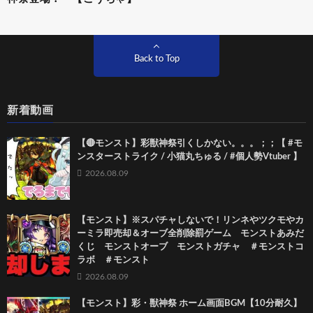
Back to Top
新着動画
【🔴モンスト】彩獣神祭引くしかない。。。；；【 #モ
ンスターストライク / 小猫丸ちゅる / #個人勢Vtuber 】
2026.08.09
【モンスト】※スパチャしないで！リンネやツクモやカ
ーミラ即売却＆オーブ全削除罰ゲーム モンストあみだ
くじ モンストオーブ モンストガチャ ＃モンストコ
ラボ ＃モンスト
2026.08.09
【モンスト】彩・獣神祭 ホーム画面BGM【10分耐久】