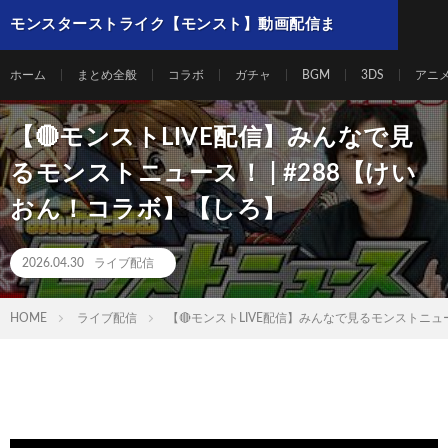
モンスターストライク【モンスト】動画配信ま
とめ
ホーム
まとめ全般
コラボ
ガチャ
BGM
3DS
アニ
【🔴モンストLIVE配信】みんなで見
るモンストニュース！ | #288【けい
おん！コラボ】【しろ】
2026.04.30
ライブ配信
HOME
ライブ配信
【🔴モンストLIVE配信】みんなで見るモンストニュー