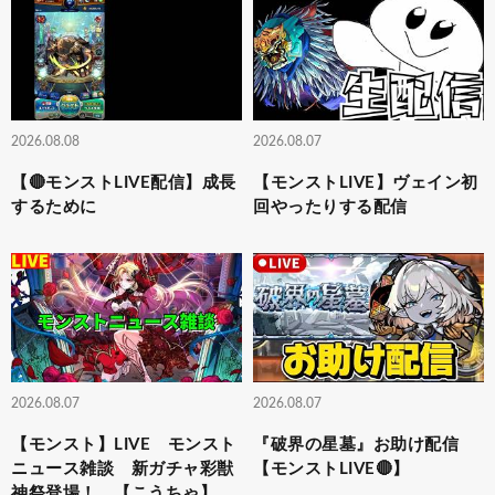
2026.08.08
2026.08.07
【🔴モンストLIVE配信】成長
【モンストLIVE】ヴェイン初
するために
回やったりする配信
2026.08.07
2026.08.07
【モンスト】LIVE モンスト
『破界の星墓』お助け配信
ニュース雑談 新ガチャ彩獣
【モンストLIVE🔴】
神祭登場！ 【こうちゃ】