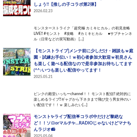
しょう!!【推しの子コラボ第2弾】
2026.02.23
モンスターストライク「超究極 カミキヒカル」の初見攻略
LIVE!! #モンスト #攻略 #カミキヒカル ●サブチャンネ
ル（日常などの実写動画） […]
【モンストライブ]メンテ前に少しだけ・雑談もｗ庭
園・試練お手伝い！ｗ初心者参加大歓迎ｗ初見さん
も楽しく遊べる配信なので是非参加お待ちしてます
(^^♪いつも楽しい配信やってます！
2025.05.21
ピンクの殿堂いっちーchannel！！ モンスト配信!! 絶対的に
楽しめるライブ!!ギャグから下ネタまで飛び交う男女仲のい
い配信です！！ｗ 楽しみたい[…]
モンスト✨️ライブ配信🌟コラボ中だけど黎絶な
ど！！ソロorマルチ✨…RADIOじゃないけどマナち
んラジオ📻
2025.05.04