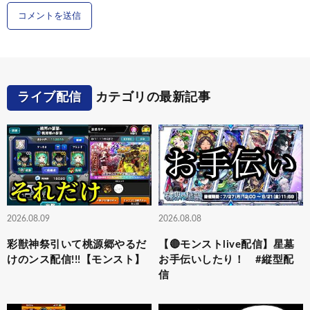
ライブ配信
カテゴリの最新記事
2026.08.09
2026.08.08
彩獣神祭引いて桃源郷やるだ
【🔴モンストlive配信】星墓
けのンス配信!!!【モンスト】
お手伝いしたり！ #縦型配
信