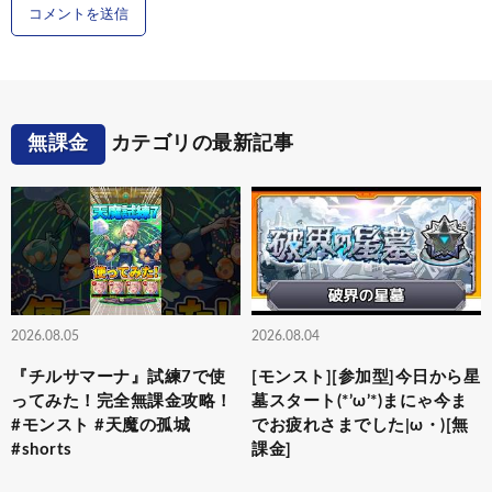
無課金
カテゴリの最新記事
2026.08.05
2026.08.04
『チルサマーナ』試練7で使
[モンスト][参加型]今日から星
ってみた！完全無課金攻略！
墓スタート(*’ω’*)まにゃ今ま
#モンスト #天魔の孤城
でお疲れさまでした|ω・)[無
#shorts
課金]