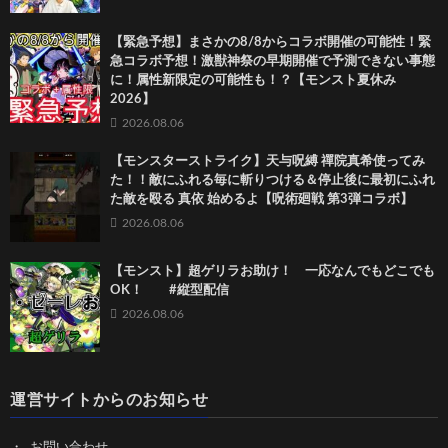
【緊急予想】まさかの8/8からコラボ開催の可能性！緊
急コラボ予想！激獣神祭の早期開催で予測できない事態
に！属性新限定の可能性も！？【モンスト夏休み
2026】
2026.08.06
【モンスターストライク】天与呪縛 禪院真希使ってみ
た！！敵にふれる毎に斬りつける＆停止後に最初にふれ
た敵を殴る 真依 始めるよ【呪術廻戦 第3弾コラボ】
2026.08.06
【モンスト】超ゲリラお助け！ 一応なんでもどこでも
OK！ #縦型配信
2026.08.06
運営サイトからのお知らせ
お問い合わせ