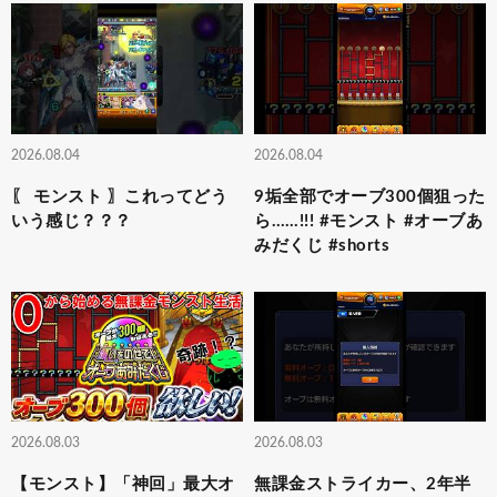
2026.08.04
2026.08.04
〖 モンスト 〗これってどう
9垢全部でオーブ300個狙った
いう感じ？？？
ら……!!! #モンスト #オーブあ
みだくじ #shorts
2026.08.03
2026.08.03
【モンスト】「神回」最大オ
無課金ストライカー、2年半