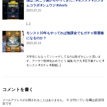
僕は…向こう側からやってきた… #モンスト #ガンダ
ムコラボ #シュウジ #shorts
2025.07.25
[…]
モンスト10年もやってれば無課金でもガチャ限運極
になるのか？
2025.05.14
大学生にもなってソシャゲしてるのは恥ずかしいと思いま
す。アーサー獣神化おめでとう 編集:九十九 #百万遍テレビ #
モンスト #ガチャ #運極[…]
コメントを書く
メールアドレスが公開されることはありません。
※
が付いている欄は必須項
目です