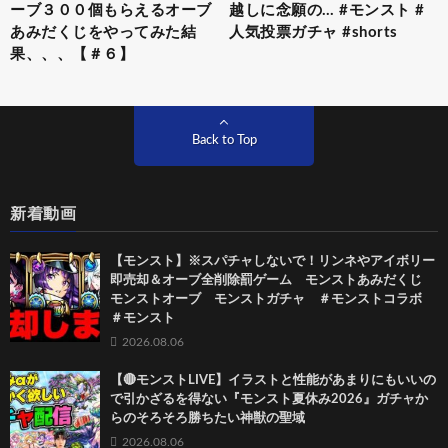
ーブ３００個もらえるオーブ
越しに念願の… #モンスト #
あみだくじをやってみた結
人気投票ガチャ #shorts
果、、、【＃６】
Back to Top
新着動画
【モンスト】※スパチャしないで！リンネやアイボリー
即売却＆オーブ全削除罰ゲーム モンストあみだくじ
モンストオーブ モンストガチャ ＃モンストコラボ
＃モンスト
2026.08.06
【🔴モンストLIVE】イラストと性能があまりにもいいの
で引かざるを得ない『モンスト夏休み2026』ガチャか
らのそろそろ勝ちたい神獣の聖域
2026.08.06