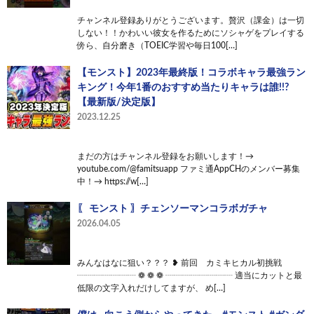
チャンネル登録ありがとうございます。贅沢（課金）は一切
しない！！かわいい彼女を作るためにソシャゲをプレイする
傍ら、自分磨き（TOEIC学習や毎日100[…]
【モンスト】2023年最終版！コラボキャラ最強ラン
キング！今年1番のおすすめ当たりキャラは誰!!?
【最新版/決定版】
2023.12.25
まだの方はチャンネル登録をお願いします！→
youtube.com/@famitsuapp ファミ通AppCHのメンバー募集
中！→ https://w[…]
〖 モンスト 〗チェンソーマンコラボガチャ
2026.04.05
みんなはなに狙い？？？ ❥ 前回 カミキヒカル初挑戦
┈┈┈┈┈┈┈ ❁ ❁ ❁ ┈┈┈┈┈┈┈┈ 適当にカットと最
低限の文字入れだけしてますが、 め[…]