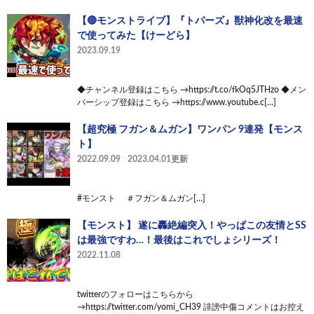
【🔴モンストライブ】『トパーズ』獣神化改を最速
で使ってみた【けーどら】
2023.09.19
◆チャンネル登録はこちら →https://t.co/fkOq5JTHzo ◆メン
バーシップ登録はこちら →https://www.youtube.c[…]
【超究極 フガン＆ムガン】ワンパン 9連発【モンス
ト】
2022.09.09
2023.04.01更新
#モンスト ＃フガン＆ムガン[…]
【モンスト】 遂に轟絶編突入！やっぱこの友情とSS
は最強ですわ…！最後はこれでしょシリーズ！
2022.11.08
twitterのフォローはこちらから
→https://twitter.com/yomi_CH39 誹謗中傷コメントはお控え