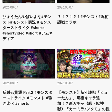
2026.08.07
2026.08.07
ひょうたんやばいよな#モン
？！？！？！#モンスト#呪術
スト#モンスト実況 #モンス
廻戦コラボ
ターストライク #shorts
#shortvideo #short #アムネ
ディア
2026.08.07
2026.08.07
反射vs貫通 Part2 #モンスタ
【モンスト】新守護獣『ヒョ
ーストライク #モンスト #強
ーたん』。覇権キャラ追
さ比べ #shorts
加！？新ガチャ《彩・獣神
獣》『カーミラ/ツクモ』の性