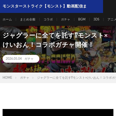
モンスターストライク【モンスト】動画配信ま
とめ
ホーム
まとめ全般
コラボ
ガチャ
BGM
3DS
アニ
ジャグラーに全てを託す⁉モンスト×
けいおん！コラボガチャ開催！
2026.05.04
ガチャ
HOME
ガチャ
ジャグラーに全てを託す⁉モンスト×けいおん！コラボガ