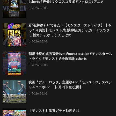
#shorts #声優#マクロスコラボ #マクロス#アニメ
2026.08.08
彩‼獣神祭引いてみた！【モンスターストライク】【ゆ
っくり実況】モンスト,彩,獣神祭,ガチャ,カーミラ,ツク
モ,新ガチャ,ゆっくり,しばめ
2026.08.08
彩獸神祭的桌面背景bgm #monsterstrike #モンスタース
トライク #モンスト #怪物彈珠 #shorts
2026.08.08
映画『ブルーロック』主題歌Ado「モンストロ」スペシ
ャルコラボPV 【8月7日(金)公開】
2026.08.08
【モンスト】供養ガチャ動画 #11