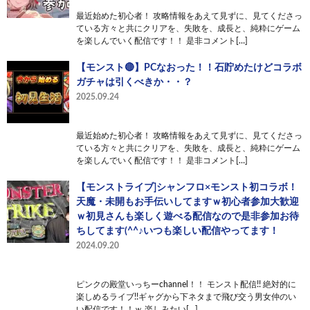
最近始めた初心者！ 攻略情報をあえて見ずに、見てくださっ
ている方々と共にクリアを、失敗を、成長と、純粋にゲーム
を楽しんでいく配信です！！ 是非コメント[…]
【モンスト🔴】PCなおった！！石貯めたけどコラボ
ガチャは引くべきか・・？
2025.09.24
最近始めた初心者！ 攻略情報をあえて見ずに、見てくださっ
ている方々と共にクリアを、失敗を、成長と、純粋にゲーム
を楽しんでいく配信です！！ 是非コメント[…]
【モンストライブ]シャンフロ×モンスト初コラボ！
天魔・未開もお手伝いしてますｗ初心者参加大歓迎
ｗ初見さんも楽しく遊べる配信なので是非参加お待
ちしてます(^^♪いつも楽しい配信やってます！
2024.09.20
ピンクの殿堂いっちーchannel！！ モンスト配信!! 絶対的に
楽しめるライブ!!ギャグから下ネタまで飛び交う男女仲のい
い配信です！！ｗ 楽しみたい[…]