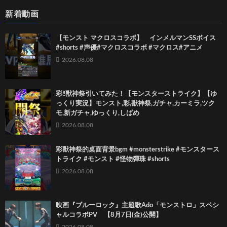
新着動画
【モンスト マクロスコラボ】 インメルマンSSボイス
#shorts #声優#マクロスコラボ #マクロス#アニメ
2026.08.08
彩‼獣神祭引いてみた！【モンスターストライク】【ゆ
っくり実況】モンスト,彩,獣神祭,ガチャ,カーミラ,ツク
モ,新ガチャ,ゆっくり,しばめ
2026.08.08
彩獸神祭的桌面背景bgm #monsterstrike #モンスタース
トライク #モンスト #怪物彈珠 #shorts
2026.08.08
映画『ブルーロック』主題歌Ado「モンストロ」スペシ
ャルコラボPV 【8月7日(金)公開】