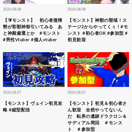
2026.08.08
2026.08.08
【🔰モンスト】 初心者復帰
【モンスト】神獣の聖域！ス
勢が彩獣神祭引いてみる あ
テージ2からやってくぅ！#モ
と神殿厳選とか #モンスト
ンスト #初心者OK #参加型 #
#男性Vtuber #個人vtuber
初見歓迎
2026.08.07
2026.08.07
【モンスト】ヴェイン初見攻
【モンスト】初見＆初心者さ
略 #縦型配信
ん歓迎 全然やってないん
だ 転界の遺跡ドラクロン＆
サディアル周回 ＃モンス
ト ＃参加型