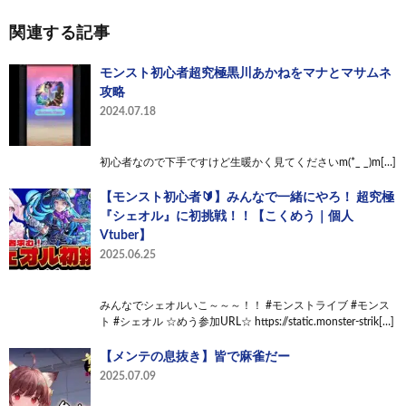
関連する記事
モンスト初心者超究極黒川あかねをマナとマサムネ
攻略
2024.07.18
初心者なので下手ですけど生暖かく見てくださいm(*_ _)m[…]
【モンスト初心者🔰】みんなで一緒にやろ！ 超究極
『シェオル』に初挑戦！！【こくめう｜個人
Vtuber】
2025.06.25
みんなでシェオルいこ～～～！！ #モンストライブ #モンス
ト #シェオル ☆めう参加URL☆ https://static.monster-strik[…]
【メンテの息抜き】皆で麻雀だー
2025.07.09