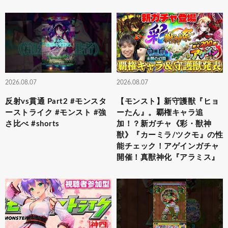
2026.08.07
2026.08.07
反射vs貫通 Part2 #モンスタ
【モンスト】新守護獣『ヒョ
ーストライク #モンスト #強
ーたん』。覇権キャラ追
さ比べ #shorts
加！？新ガチャ《彩・獣神
獣》『カーミラ/ツクモ』の性
能チェック！アゲインガチャ
開催！真獣神化『アラミス』