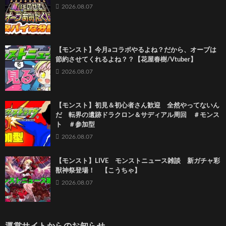
2026.08.07
【モンスト】今月aコラボやるよね？だから、オーブは
節約させてくれるよね？？【花屋春樹/Vtuber】
2026.08.07
【モンスト】初見＆初心者さん歓迎 全然やってないん
だ 転界の遺跡ドラクロン＆サディアル周回 ＃モンス
ト ＃参加型
2026.08.07
【モンスト】LIVE モンストニュース雑談 新ガチャ彩
獣神祭登場！ 【こうちゃ】
2026.08.07