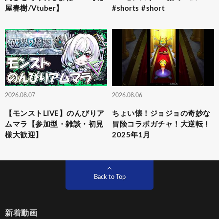
屋春樹/Vtuber】
#shorts #short
2026.08.07
2026.08.06
【モンストLIVE】のんびりア
ちょい懐！ジョジョの奇妙な
ムマラ【参加型・雑談・初見
冒険コラボガチャ！大逆転！
様大歓迎】
2025年1月
Back to Top
新着動画