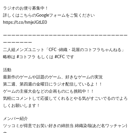
ラジオのお便り募集中！
詳しくはこちらのGoogleフォームをご覧ください
https://t.co/hmjeJGtLE0
ーーーーーーーーーーーーーーーーーーーーーーーーーーーーーー
ーーーーーーー
二人組メンズユニット「CFC -綿織・花屋のコトフラちゃんねる」
略称は #コトフラ もしくは #CFC です
活動
最新作のゲームや話題のゲーム、好きなゲームの実況
第二週、第四週の金曜日にラジオ配信しているよ！！
ゲームの主催大会などの企画ものにも挑戦中！！
気軽にコメントして応援してくれるとやる気がすごいでるのでよろ
しくお願いします！
メンバー紹介
ツッコミが得意でお笑い好きの綿担当 綿織染哉(あだ名ワッチャン)
🧺