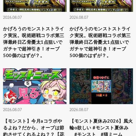
2026.08.07
2026.08.07
かげろうのモンストストライ
かげろうのモンストストライ
ク実況。呪術廻戦コラボ第三
ク実況。呪術廻戦コラボ第三
弾最終日乙骨憂太1点狙いで
弾最終日乙骨憂太1点狙いで
ガチャで超神引き！オーブ
ガチャで超神引き！オーブ
500個のはずが？。
500個のはずが？。
2026.08.07
2026.08.07
【モンスト】今月aコラボや
【モンスト夏休み2026】風火
るよね？だから、オーブは節
輪α欲しい #モンスト夏休み
約させてくれるよね？？【花
#モンスト #猫ミーム