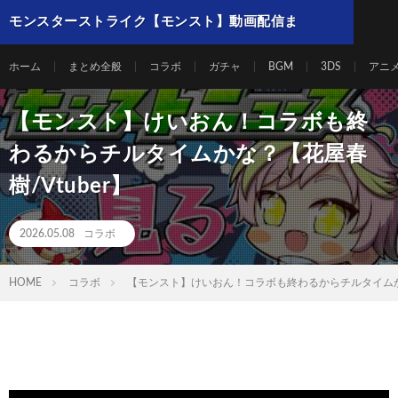
モンスターストライク【モンスト】動画配信ま
とめ
ホーム
まとめ全般
コラボ
ガチャ
BGM
3DS
アニ
【モンスト】けいおん！コラボも終
わるからチルタイムかな？【花屋春
樹/Vtuber】
2026.05.08
コラボ
HOME
コラボ
【モンスト】けいおん！コラボも終わるからチルタイムかな