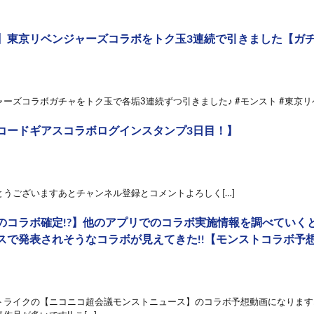
東京リベンジャーズコラボをトク玉3連続で引きました【ガチャ】 
ーズコラボガチャをトク玉で各垢3連続ずつ引きました♪ #モンスト #東京リベンジ
コードギアスコラボログインスタンプ3日目！】
とうございますあとチャンネル登録とコメントよろしく[…]
のコラボ確定!?】他のアプリでのコラボ実施情報を調べていくと
スで発表されそうなコラボが見えてきた!!【モンストコラボ予
トライクの【ニコニコ超会議モンストニュース】のコラボ予想動画になります!