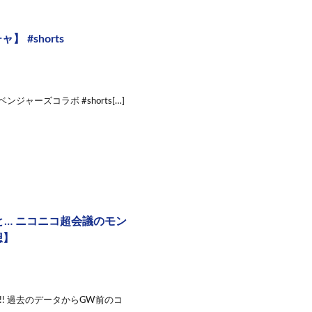
#shorts
ャーズコラボ #shorts[…]
… ニコニコ超会議のモン
想】
! 過去のデータからGW前のコ