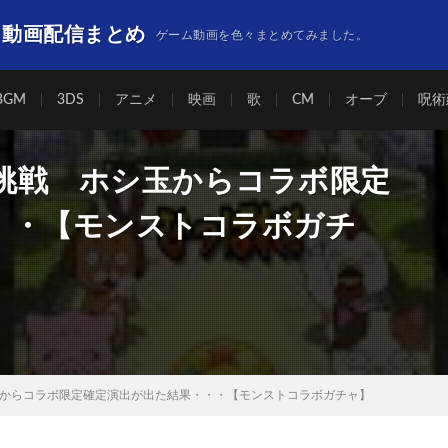
】動画配信まとめ
ゲーム動画を色々まとめてみました。
BGM
3DS
アニメ
映画
歌
CM
オーブ
呪術
挑戦 ホシ玉からコラボ限定
・・【モンストコラボガチ
からコラボ限定確定演出が出た結果・・・【モンストコラボガチャ】