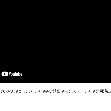
けいおん #コラボガチャ #確定演出 #モンストガチャ​ #専用演出