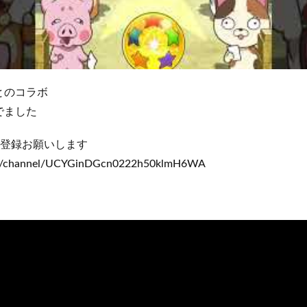
とのコラボ
でました
ル登録お願いします
om/channel/UCYGinDGcn0222h50klmH6WA