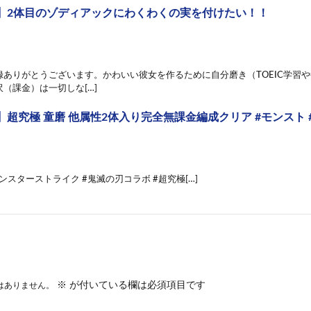
】2体目のゾディアックにわくわくの実を付けたい！！
ありがとうございます。かわいい彼女を作るために自分磨き（TOEIC学習や毎
（課金）は一切しな[…]
超究極 童磨 他属性2体入り完全無課金編成クリア #モンスト 
モンスターストライク #鬼滅の刃コラボ #超究極[…]
※
が付いている欄は必須項目です
はありません。