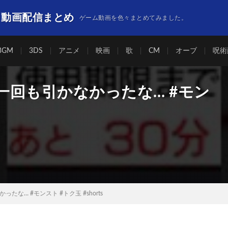
】動画配信まとめ
ゲーム動画を色々まとめてみました。
BGM
3DS
アニメ
映画
歌
CM
オーブ
呪術
回も引かなかったな… #モン
な… #モンスト #トク玉 #shorts