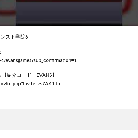
モンスト学院6
ら
/c/evansgames?sub_confirmation=1
【紹介コード：EVANS】
/invite.php?invite=zs7AA1db