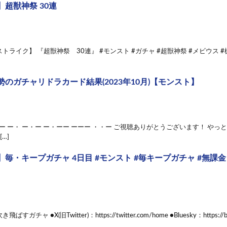
超獣神祭 30連
トライク】 『超獣神祭 30連』 #モンスト #ガチャ #超獣神祭 #メビウス #
のガチャリドラカード結果(2023年10月)【モンスト】
・ー ー・ ー・ー ー・ーー ーーー ・・ー ご視聴ありがとうございます！ や
[…]
毎・キープガチャ 4日目 #モンスト #毎キープガチャ #無課金
ガチャ ●X(旧Twitter)：https://twitter.com/home ●Bluesky：https://bs