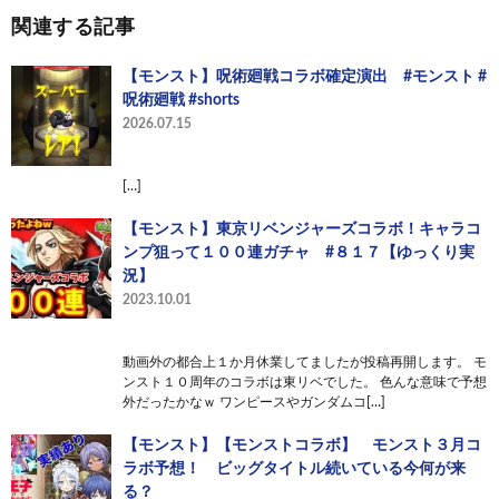
関連する記事
【モンスト】呪術廻戦コラボ確定演出 #モンスト #
呪術廻戦 #shorts
2026.07.15
[…]
【モンスト】東京リベンジャーズコラボ！キャラコ
ンプ狙って１００連ガチャ #８１７【ゆっくり実
況】
2023.10.01
動画外の都合上１か月休業してましたが投稿再開します。 モ
ンスト１０周年のコラボは東リベでした。 色んな意味で予想
外だったかなｗ ワンピースやガンダムコ[…]
【モンスト】【モンストコラボ】 モンスト３月コ
ラボ予想！ ビッグタイトル続いている今何が来
る？