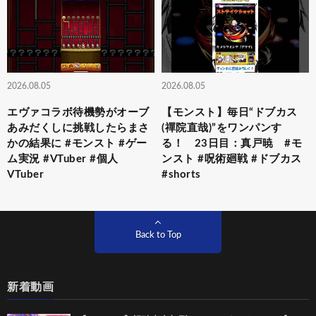
2026.08.05
2026.08.05
エヴァコラボ待機勢がオーブ
【モンスト】毎日“ドブカス
あみだくしに挑戦したらまさ
(禪院直哉)”をワンパンす
かの結果に #モンスト #ゲー
る！ 23日目：真戸暁 #モ
ム実況 #VTuber #個人
ンスト #呪術廻戦 #ドブカス
VTuber
#shorts
Back to Top
新着動画