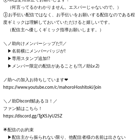
（何言ってるかわかりません。エスパーじゃないので。）
③お手伝い配信ではなく、お手伝いをお願いする配信なのである程
度ギミックは理解しておいていただけると嬉しいです。
（配信主へ優しくギミック指導お願いします。）
＼ノ助向けメンバーシップだ!!／
▶名前横にメンバーバッジが!
▶専用スタンプ追加!?
▶メンバー限定の配信があることも!?(ノ助Lv.2)
ノ助への加入お待ちしています❤
https://www.youtube.com/c/mahoroHoshitoki/join
＼ノ助Discord鯖あるヨ！／
ファン鯖はこちら！
https://discord.gg/TgXSJyU2SZ
🌟配信のお約束
▶配信主から振られない限り、他配信者様の名前は出さない