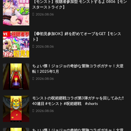
【モンスト】視聴者参加型 モンストするよ 0806【モン
スターストライク】
2026.08.06
【🔴初見参加OK】絆を貯めてオーブをGET【モンス
ト】
2026.08.06
ちょい懐！ジョジョの奇妙な冒険コラボガチャ！大逆
転！2025年1月
2026.08.06
モンストの呪術廻戦コラボ第3弾ガチャを回してみた‼️
40連目 #モンスト #呪術廻戦 #shorts
2026.08.06
ちょい懐！ジョジョの奇妙な冒険コラボガチャ！大逆