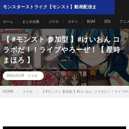
モンスターストライク【モンスト】動画配信ま
とめ
ホーム
まとめ全般
コラボ
ガチャ
BGM
3DS
アニ
【 #モンスト 参加型 】#けいおん コ
ラボだ！！ライブやろーぜ！【 星時
まほろ 】
2026.05.09
コラボ
HOME
コラボ
【 #モンスト 参加型 】#けいおん コラボだ！！ライブや