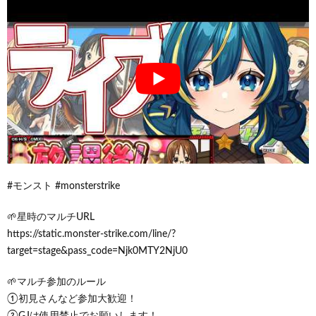
#モンスト #monsterstrike
🌱星時のマルチURL
https://static.monster-strike.com/line/?
target=stage&pass_code=Njk0MTY2NjU0
🌱マルチ参加のルール
①初見さんなど参加大歓迎！
②GJは使用禁止でお願いします！