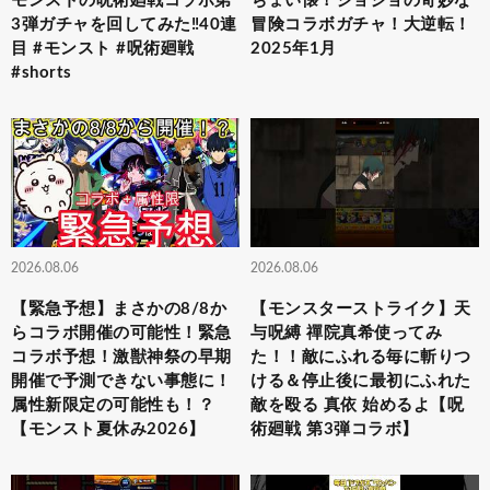
モンストの呪術廻戦コラボ第
ちょい懐！ジョジョの奇妙な
3弾ガチャを回してみた‼️40連
冒険コラボガチャ！大逆転！
目 #モンスト #呪術廻戦
2025年1月
#shorts
2026.08.06
2026.08.06
【緊急予想】まさかの8/8か
【モンスターストライク】天
らコラボ開催の可能性！緊急
与呪縛 禪院真希使ってみ
コラボ予想！激獣神祭の早期
た！！敵にふれる毎に斬りつ
開催で予測できない事態に！
ける＆停止後に最初にふれた
属性新限定の可能性も！？
敵を殴る 真依 始めるよ【呪
【モンスト夏休み2026】
術廻戦 第3弾コラボ】