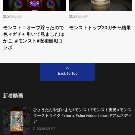
2026.08.05
2026.08.04
モンスト！オーブ貯ったので
モンストトップ20ガチャ結果
色々ガチャ引いて見ました!ま
かこ..#モンスト#呪術廻戦コ
ラボ
Back to Top
新着動画
ひょうたんやばいよな#モンスト#モンスト実況 #モンス
ターストライク #shorts #shortvideo #short #アムネディ
ア
2026.08.07