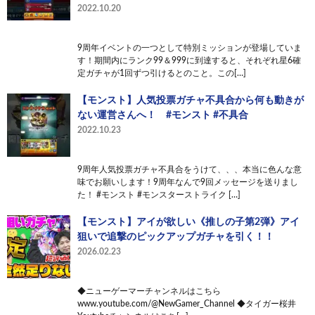
2022.10.20
9周年イベントの一つとして特別ミッションが登場していま
す！期間内にランク99＆999に到達すると、それぞれ星6確
定ガチャが1回ずつ引けるとのこと。この[…]
【モンスト】人気投票ガチャ不具合から何も動きが
ない運営さんへ！ #モンスト #不具合
2022.10.23
9周年人気投票ガチャ不具合をうけて、、、本当に色んな意
味でお願いします！9周年なんで9回メッセージを送りまし
た！ #モンスト #モンスターストライク […]
【モンスト】アイが欲しい《推しの子第2弾》アイ
狙いで追撃のピックアップガチャを引く！！
2026.02.23
◆ニューゲーマーチャンネルはこちら
www.youtube.com/@NewGamer_Channel ◆タイガー桜井