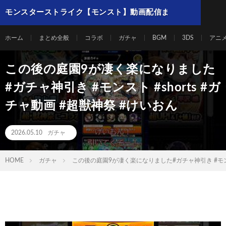
モンスターストライク【モンスト】動画配信ま
とめ
ホーム
まとめ全般
コラボ
ガチャ
BGM
3DS
アニ
この後の庭園9が凄く楽になりました
#ガチャ神引き #モンスト #shorts #ガ
チャ動画 #超獣神祭 #けいおん
2026.05.10
ガチャ
HOME
ガチャ
この後の庭園9が凄く楽になりました#ガチャ神引き #モンスト