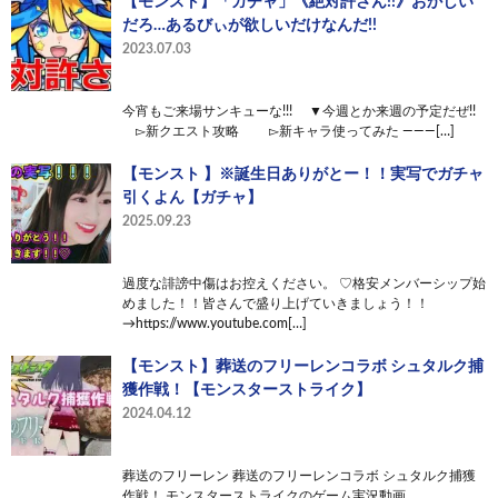
【モンスト】「ガチャ」《絶対許さん!!》おかしい
だろ…あるびぃが欲しいだけなんだ!!
2023.07.03
今宵もご来場サンキューな!!! ▼今週とか来週の予定だぜ!!
▻新クエスト攻略 ▻新キャラ使ってみた ———[…]
【モンスト 】※誕生日ありがとー！！実写でガチャ
引くよん【ガチャ】
2025.09.23
過度な誹謗中傷はお控えください。 ♡格安メンバーシップ始
めました！！皆さんで盛り上げていきましょう！！
→https://www.youtube.com[…]
【モンスト】葬送のフリーレンコラボ シュタルク捕
獲作戦！【モンスターストライク】
2024.04.12
葬送のフリーレン 葬送のフリーレンコラボ シュタルク捕獲
作戦！ モンスターストライクのゲーム実況動画