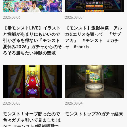
2026.08.06
2026.08.05
【🔴モンストLIVE】イラスト
【モンスト】激獣神祭 アル
と性能があまりにもいいので
カ&エリスを狙って 「サブ
引かざるを得ない『モンスト
アカ」 #モンスト #ガチ
夏休み2026』ガチャからのそ
ャ #shorts
ろそろ勝ちたい神獣の聖域
2026.08.05
2026.08.04
モンスト！オーブ貯ったので
モンストトップ20ガチャ結果
色々ガチャ引いて見ました!ま
かこ..#モンスト#呪術廻戦コ