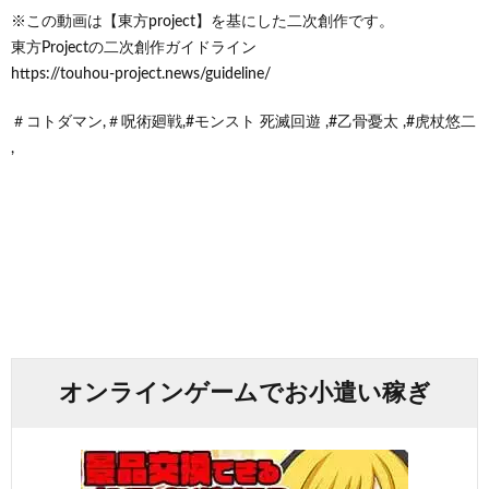
※この動画は【東方project】を基にした二次創作です。
東方Projectの二次創作ガイドライン
https://touhou-project.news/guideline/
＃コトダマン,＃呪術廻戦,#モンスト 死滅回遊 ,#乙骨憂太 ,#虎杖悠二
,
オンラインゲームでお小遣い稼ぎ