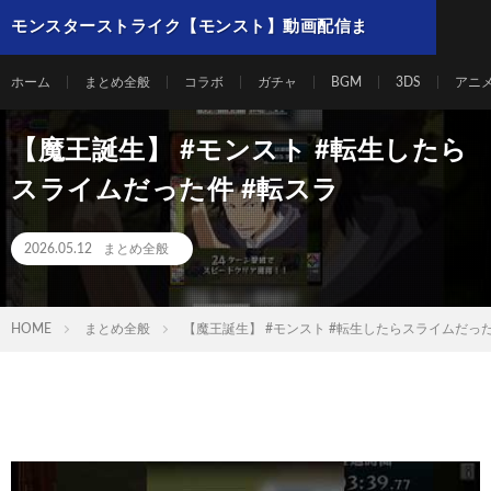
モンスターストライク【モンスト】動画配信ま
とめ
ホーム
まとめ全般
コラボ
ガチャ
BGM
3DS
アニ
【魔王誕生】 #モンスト #転生したら
スライムだった件 #転スラ
2026.05.12
まとめ全般
HOME
まとめ全般
【魔王誕生】 #モンスト #転生したらスライムだった