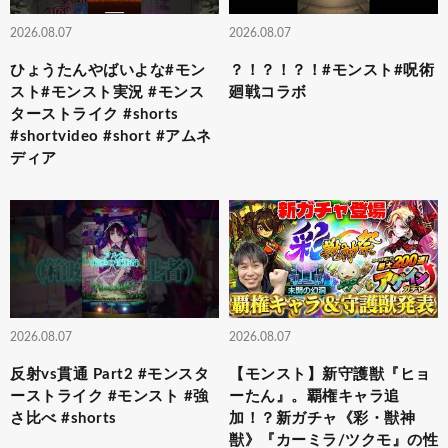
2026.08.07
2026.08.07
ひょうたんやばいよな#モン
？！？！？！#モンスト#呪術
スト#モンスト実況 #モンス
廻戦コラボ
ターストライク #shorts
#shortvideo #short #アムネ
ディア
2026.08.07
2026.08.07
反射vs貫通 Part2 #モンスタ
【モンスト】新守護獣『ヒョ
ーストライク #モンスト #強
ーたん』。覇権キャラ追
さ比べ #shorts
加！？新ガチャ《彩・獣神
獣》『カーミラ/ツクモ』の性