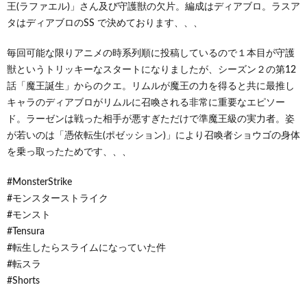
王(ラファエル)」さん及び守護獣の欠片。編成はディアブロ。ラスア
タはディアブロのSS で決めております、、、
毎回可能な限りアニメの時系列順に投稿しているので１本目が守護
獣というトリッキーなスタートになりましたが、シーズン２の第12
話「魔王誕生」からのクエ。リムルが魔王の力を得ると共に最推し
キャラのディアブロがリムルに召喚される非常に重要なエピソー
ド。ラーゼンは戦った相手が悪すぎただけで準魔王級の実力者。姿
が若いのは「憑依転生(ポゼッション)」により召喚者ショウゴの身体
を乗っ取ったためです、、、
#MonsterStrike
#モンスターストライク
#モンスト
#Tensura
#転生したらスライムになっていた件
#転スラ
#Shorts