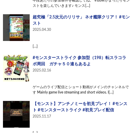
中段あたりの参加条件を確認してね。 Vtuberがまったりモン
ストを楽しんでいきます♪ モンス[…]
超究極「2.5次元のリリサ」 ネオ艦隊クリア！ #モン
スト
2025.04.30
[…]
#モンスターストライク 参加型（198）転スラコラ
ボ周回 ガチャ５０連もあるよ
2025.02.16
ゲームのライブ配信とショート動画がメインのチャンネルで
す Mainly game live streaming and short videos. I[…]
【モンスト】アンチノミーを初見プレイ！ #モンス
ト #モンスターストライク #初見プレイ配信
2025.11.17
[…]