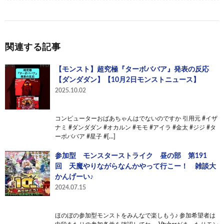
関連する記事
【モンスト】超究極『ターボババア』発表の反応
【ダンダダン】【10月2日モンストニュース】
2025.10.02
コンピューターおばあちゃんはでないのですか 引用元 #イザ
ナミ #ダンダダン #オカルン #モモ #アイラ #金太 #ジジ #タ
ーボババア #星子 #[…]
参加型 モンスターストライク 昼の部 第191
回 天魔やりながらなんかやって行こー！ 雑談大
かんげーい♪
2024.07.15
ほのぼの参加型モンストをみんなで楽しもう♪ 参加希望者は