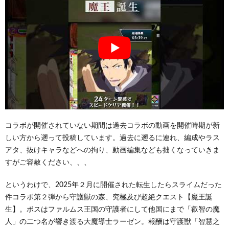
コラボが開催されていない期間は過去コラボの動画を開催時期が新
しい方から遡って投稿しています。過去に遡るに連れ、編成やラス
アタ、抜けキャラなどへの拘り、動画編集なども拙くなっていきま
すがご容赦ください、、、
というわけで、2025年２月に開催された転生したらスライムだった
件コラボ第２弾から守護獣の森、究極及び超絶クエスト【魔王誕
生】。ボスはファルムス王国の守護者にして他国にまで「叡智の魔
人」の二つ名が響き渡る大魔導士ラーゼン。報酬は守護獣「智慧之