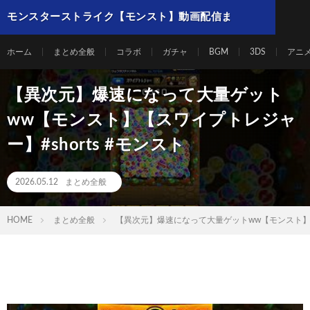
モンスターストライク【モンスト】動画配信ま
とめ
ホーム
まとめ全般
コラボ
ガチャ
BGM
3DS
アニ
【異次元】爆速になって大量ゲット
ww【モンスト】【スワイプトレジャ
ー】#shorts #モンスト
2026.05.12
まとめ全般
HOME
まとめ全般
【異次元】爆速になって大量ゲットww【モンスト】【ス