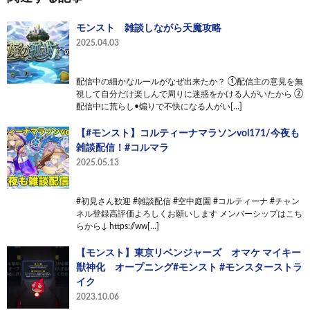
モンスト 雑談しながら天魔攻略
2025.04.03
配信中の細かなルールがなぜ出来たか？ ①配信主の意見を無
視して自分だけ楽しんで周りに迷惑をかける人がいたから ②
配信中に荒らし•煽りで不快になる人がい[…]
【#モンスト】コルティーナマラソンvol171/今夜も
雑談配信！#コルマラ
2025.05.13
#初見さん歓迎 #雑談配信 #空中庭園 #コルティーナ #チャン
ネル登録高評価よろしくお願いします メンバーシップはこち
らから↓ https://ww[…]
【モンスト】東京リベンジャーズ オマケ マイキー
獣神化 オープニング#モンスト #モンスターストラ
イク
2023.10.06