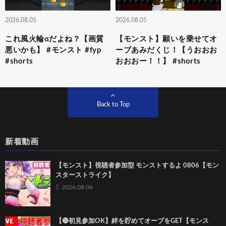
2026.08.05
2026.08.05
これ風火輪αだよね？【画質
【モンスト】願いを乗せてオ
悪いかも】 #モンスト #fyp
ーブあみだくじ！【うおおお
#shorts
おおおー！！】 #shorts
Back to Top
新着動画
【モンスト】視聴者参加型 モンストするよ 0806【モン
スターストライク】
2026.08.06
【🔴初見参加OK】絆を貯めてオーブをGET【モンス