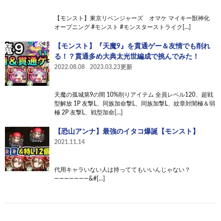
【モンスト】東京リベンジャーズ オマケ マイキー獣神化
オープニング #モンスト #モンスターストライク[…]
【モンスト】『天魔9』を貫通ゲー＆友情でも削れ
る！？貫通多め大典太光世編成で挑んでみた！
2022.08.08
2023.03.23更新
天魔の孤城第9の間 10%削りアイテム 全員レベル120、超戦
型解放 1P 友撃L、同族加命撃L、同族加撃L、紋章対闇極＆弱
極 2P 友撃L、戦型加命[…]
【恐山アンナ】最強のイタコ爆誕【モンスト】
2021.11.14
代用キャラいない人は持っててもいいんじゃない？
———————&#[…]