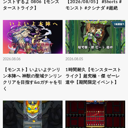
ンストするよ 0806【モンス
【2026/08/05】 #Shorts #
ターストライク】
モンスト #クシナダ #超絶
2026.08.06
2026.08.05
【モンスト】いよいよテンリ
1時間耐久【モンスタースト
ン本陣へ 神獣の聖域テンリン
ライク】超究極・傑 ゼーレ
クリアを目指す&αガチャを引
道中【期間限定イベント】
く