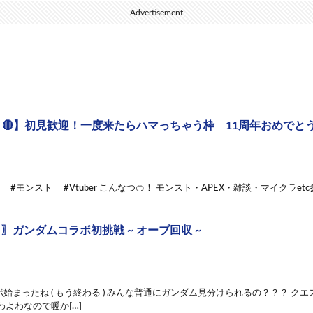
Advertisement
🔴】初見歓迎！一度来たらハマっちゃう枠 11周年おめでとう～
er #モンスト #Vtuber こんなつ🍊！ モンスト・APEX・雑談・マイクラ
 〗ガンダムコラボ初挑戦 ~ オーブ回収 ~
始まったね ( もう終わる ) みんな普通にガンダム見分けられるの？？？ ク
わよわなので暖か[…]