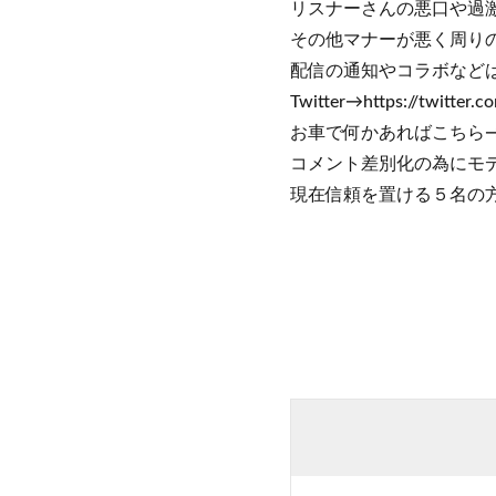
リスナーさんの悪口や過
その他マナーが悪く周りの
配信の通知やコラボなどはD
Twitter→https://twitter.c
お車で何かあればこちら→https
コメント差別化の為にモデ
現在信頼を置ける５名の方