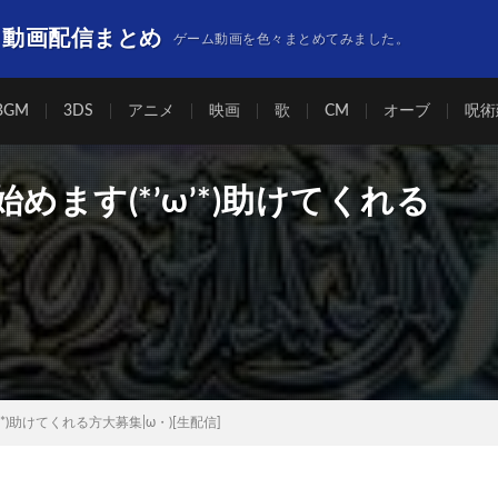
】動画配信まとめ
ゲーム動画を色々まとめてみました。
BGM
3DS
アニメ
映画
歌
CM
オーブ
呪術
始めます(*’ω’*)助けてくれる
'*)助けてくれる方大募集|ω・)[生配信]