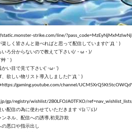
tic.monster-strike.com/line/?pass_code=MzEyNjMxMzIwN
楽しく皆さんと遊べればと思って配信しています(*´Д｀)
いろ分からないので教えて下さい(/・ω・)/
´艸｀)
い目で見て下さい(`･ω･´)
AT、欲しい物リスト導入しました(*´Д｀)
/gaming.youtube.com/channel/UCM5XrQ5Kt5tcOWQdY
p/gp/registry/wishlist/2B0LFOJA0TFXO/ref=nav_wishlist_lists
い配信の為に使わせていただきますヾ(≧▽≦)ﾉ
ャンネル、配信への誘導,初見詐欺
への悪口や指示出し