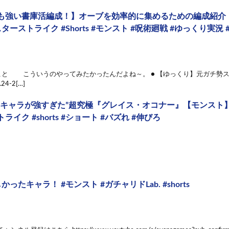
も強い書庫活編成！】オーブを効率的に集めるための編成紹介
ターストライク #Shorts #モンスト #呪術廻戦 #ゆっくり実況 
とこと こういうのやってみたかったんだよね～。 ● 【ゆっくり】元ガチ勢
24-2[…]
金キャラが強すぎた”超究極『グレイス・オコナー』【モンスト】 
イク #shorts #ショート #バズれ #伸びろ
ったキャラ！ #モンスト #ガチャリドLab. #shorts