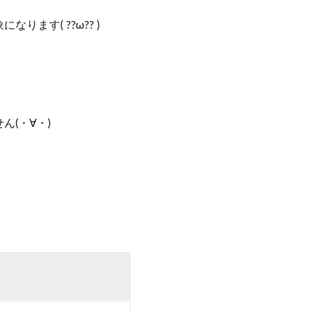
す( ??ω?? )
(・∀・)