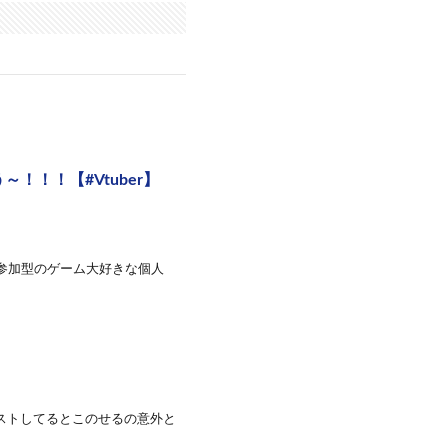
！！！【#Vtuber】
etc参加型のゲーム大好きな個人
エストしてるとこのせるの意外と