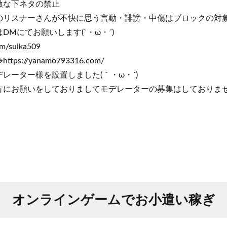
激な下ネタの禁止
リスナーさんが不快に思う言動・誹謗・中傷はブロックの対象になりま
Mにてお願いします(`・ω・´)
om/suika509
://yanamo793316.com/
レーター様を設置しました(｀・ω・´)ゞ
にお願いをしておりましてモデレーターの募集はしておりません
オンラインゲームでお小遣い稼ぎ