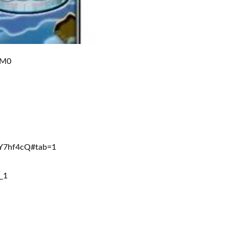
jM0
7hf4cQ#tab=1
_1