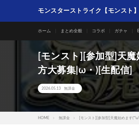
モンスターストライク【モンスト
ホーム
まとめ全般
コラボ
ガチャ
[モンスト][参加型]天魔
方大募集|ω・)[生配信]
2026.05.13
無課金
HOME
無課金
[モンスト][参加型]天魔始めます(*'ω