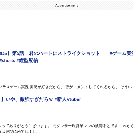
Advertisement
3DS】第5話 君のハートにストライクショット #ゲーム実況
shorts #縦型配信
 #スマブラ #ゲーム実況 実況が好きだから、 皆がコメントしてくれるから、 そうい
】いや、敵強すぎだろｗ #新人Vtuber
ってありがとうございます。 元ダンサー現営業マンの波涛るとです これから、
ば遊びに来てね！ […]