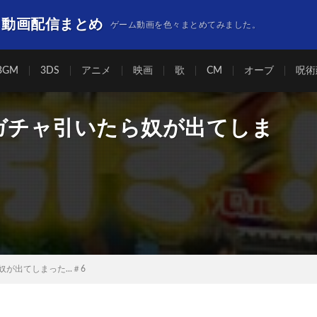
】動画配信まとめ
ゲーム動画を色々まとめてみました。
BGM
3DS
アニメ
映画
歌
CM
オーブ
呪術
】ガチャ引いたら奴が出てしま
が出てしまった...＃6