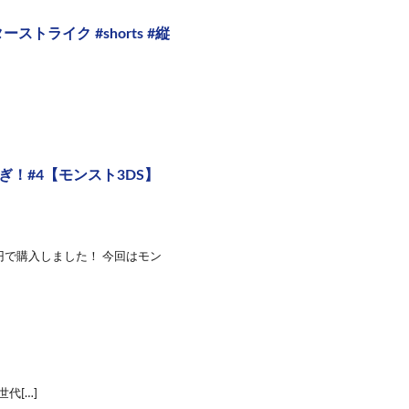
ライク #shorts #縦
！#4【モンスト3DS】
0円で購入しました！ 今回はモン
代[…]