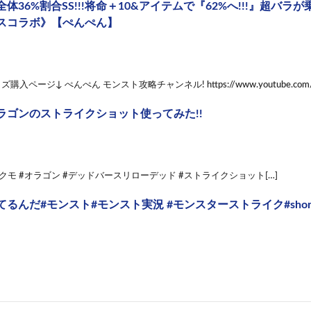
体36%割合SS!!!将命＋10&アイテムで『62%へ!!!』超バラが
スコラボ》【ぺんぺん】
入ページ↓ ぺんぺん モンスト攻略チャンネル! https://www.youtube.com/cha
ラゴンのストライクショット使ってみた!!
ヤクモ #オラゴン #デッドバースリローデッド #ストライクショット[…]
んだ#モンスト#モンスト実況 #モンスターストライク#shorts #sho