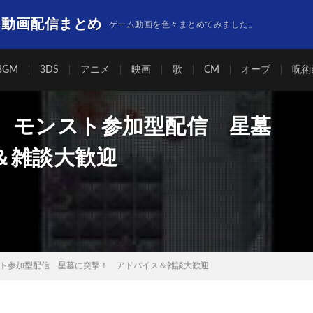
】動画配信まとめ
ゲーム動画を色々まとめてみました。
BGM
3DS
アニメ
映画
歌
CM
オーブ
呪術
 モンスト参加型配信 星墓
＆雑談大歓迎
ト参加型配信 星墓に突撃！ アドバイス＆雑談大歓迎