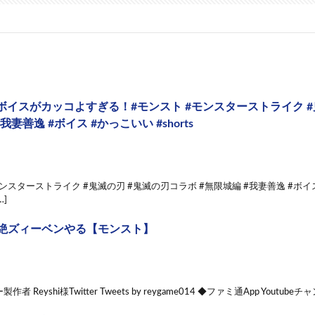
ボイスがカッコよすぎる！#モンスト #モンスターストライク #
我妻善逸 #ボイス #かっこいい #shorts
ンスターストライク #鬼滅の刃 #鬼滅の刃コラボ #無限城編 #我妻善逸 #ボイス #
]
】超絶ズィーベンやる【モンスト】
 Reyshi様Twitter Tweets by reygame014 ◆ファミ通App Youtube