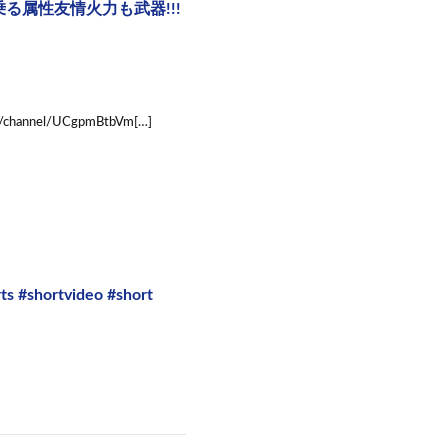
乗る属性友情火力も武器!!!
nnel/UCgpmBtbVm[…]
rtvideo #short