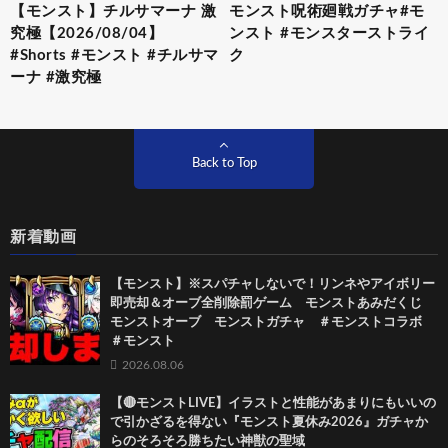
【モンスト】チルサマーナ 激
モンスト呪術廻戦ガチャ#モ
究極【2026/08/04】
ンスト #モンスターストライ
#Shorts #モンスト #チルサマ
ク
ーナ #激究極
Back to Top
新着動画
【モンスト】※スパチャしないで！リンネやアイボリー
即売却＆オーブ全削除罰ゲーム モンストあみだくじ
モンストオーブ モンストガチャ ＃モンストコラボ
＃モンスト
2026.08.06
【🔴モンストLIVE】イラストと性能があまりにもいいの
で引かざるを得ない『モンスト夏休み2026』ガチャか
らのそろそろ勝ちたい神獣の聖域