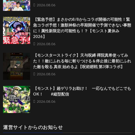
2026.08.06
【緊急予想】まさかの8/8からコラボ開催の可能性！緊
急コラボ予想！激獣神祭の早期開催で予測できない事態
に！属性新限定の可能性も！？【モンスト夏休み
2026】
2026.08.06
【モンスターストライク】天与呪縛 禪院真希使ってみ
た！！敵にふれる毎に斬りつける＆停止後に最初にふれ
た敵を殴る 真依 始めるよ【呪術廻戦 第3弾コラボ】
2026.08.06
【モンスト】超ゲリラお助け！ 一応なんでもどこでも
OK！ #縦型配信
2026.08.06
運営サイトからのお知らせ