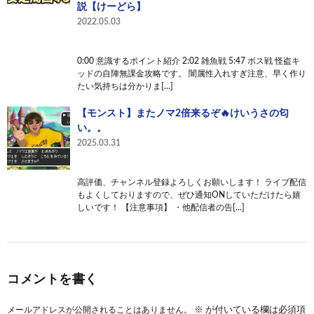
説【けーどら】
2022.05.03
0:00 意識するポイント紹介 2:02 雑魚戦 5:47 ボス戦 怪盗キ
ッドの自陣無課金攻略です。 闇属性入れすぎ注意、早く作り
たい気持ちは分かりま[…]
【モンスト】またノマ2倍来るぞ🔥けいうさの匂
い。。
2025.03.31
高評価、チャンネル登録よろしくお願いします！ ライブ配信
もよくしておりますので、ぜひ通知ONしていただけたら嬉
しいです！ 【注意事項】 ・他配信者の告[…]
コメントを書く
メールアドレスが公開されることはありません。
※
が付いている欄は必須項