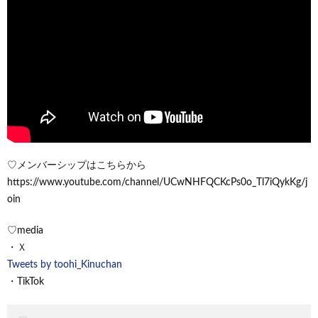
♡メンバーシップはこちらから
https://www.youtube.com/channel/UCwNHFQCKcPs0o_Tl7iQykKg/j
oin
♡media
・Ｘ
Tweets by toohi_Kinuchan
・TikTok