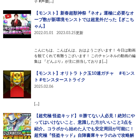
子 #声優[…]
【モンスト】新春超獣神祭『ネオ』運極に必要なオ
ーブ数が新環境モンストでは超意外だった【ぎこち
ゃん】
2022.01.01
2023.03.25更新
こんにちは、こんばんは、おはようございます！ 今日は動画
を観てくれて有難うございます！ このチャンネルの動画の編
集は 『どんぶり』が主に担当しておりま[…]
【モンスト】オリトラ トク玉10連ガチャ #モンス
ト #モンスターストライク
2025.02.06
[…]
【超究極 怪盗キッド】※勝てない人必見！絶対にや
ってはいけないこと、意識した方がいいこと3点を
紹介。コラボから始めた人でも安定周回が可能に！
超究極『怪盗キッド』自陣書庫キャラのみで攻略解