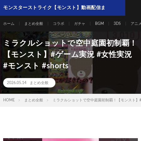
モンスターストライク【モンスト】動画配信ま
とめ
ホーム
まとめ全般
コラボ
ガチャ
BGM
3DS
アニ
ミラクルショットで空中庭園初制覇！
【モンスト】#ゲーム実況 #女性実況
#モンスト #shorts
2026.05.14
まとめ全般
HOME
まとめ全般
ミラクルショットで空中庭園初制覇！【モンスト】#ゲーム