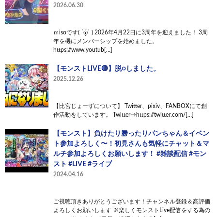
2026.06.30
ｍisoです( ´ᾥ` ) 2026年4月22日に3周年を迎えました！ 3周
年を機にメンバーシップを始めました。
https://www.youtub[…]
【モンストLIVE🔴】脱○しました。
2025.12.26
【比宮じょーずについて】 Twitter、pixiv、FANBOXにて創
作活動をしています。 Twitter→https://twitter.com/[…]
【モンスト】負けたり勝ったりパンちゃん＆イベン
ト参加よろしく〜！初見さんも気軽にチャット＆マ
ルチ参加よろしくお願いします！ #雑談配信 #モン
スト #LIVE #ライブ
2024.04.16
ご視聴頂きありがとうございます！チャンネル登録＆高評価
よろしくお願いします ※楽しくモンストLive配信をする為の