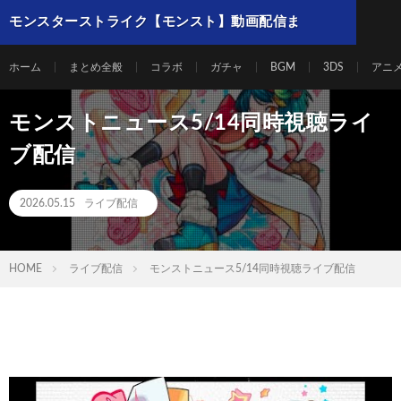
モンスターストライク【モンスト】動画配信ま
とめ
ホーム
まとめ全般
コラボ
ガチャ
BGM
3DS
アニ
モンストニュース5/14同時視聴ライ
ブ配信
2026.05.15
ライブ配信
HOME
ライブ配信
モンストニュース5/14同時視聴ライブ配信