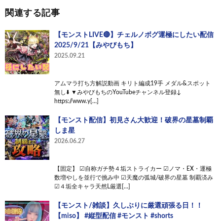
関連する記事
【モンストLIVE🔴】チェルノボグ運極にしたい配信
2025/9/21【みやびもち】
2025.09.21
アムマラ打ち方解説動画 キリト編成19手 メダル&スポット
無し⬇️ ▼みやびもちのYouTubeチャンネル登録↓
https://www.y[…]
【モンスト配信】初見さん大歓迎！破界の星墓制覇
しま星
2026.06.27
【固定】 ☑︎自称ガチ勢４垢ストライカー ☑︎ノマ・EX・運極
数増やしを並行で挑み中 ☑︎天魔の弧城/破界の星墓 制覇済み
☑︎４垢全キャラ天然L厳選[…]
【モンスト/雑談】久しぶりに厳選頑張る日！！
【miso】 #縦型配信 #モンスト #shorts