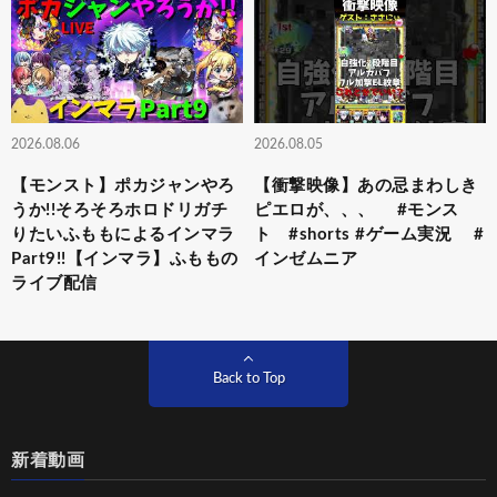
2026.08.06
2026.08.05
【モンスト】ポカジャンやろ
【衝撃映像】あの忌まわしき
うか!!そろそろホロドリガチ
ピエロが、、、 #モンス
りたいふももによるインマラ
ト #shorts #ゲーム実況 #
Part9!!【インマラ】ふももの
インゼムニア
ライブ配信
Back to Top
新着動画