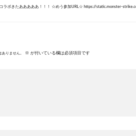
ボきたあああああ！！！ ☆めう参加URL☆ https://static.monster-strike.com/
※
が付いている欄は必須項目です
はありません。