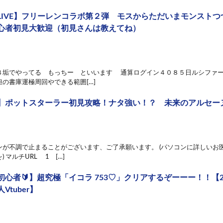
LIVE】フリーレンコラボ第２弾 モスからただいまモンスト
心者初見大歓迎（初見さんは教えてね）
８垢でやってる もっちー といいます 通算ログイン４０８５日ルシファー
の書庫運極周回やできる範囲[…]
】ポットスターラー初見攻略！ナタ強い！？ 未来のアルセー
ンが不調で止まることがございます、ご了承願います。 (パソコンに詳しいお
 マルチURL 1 […]
初心者🔰】超究極「イコラ 753♡」クリアするぞーーー！！【
Vtuber】