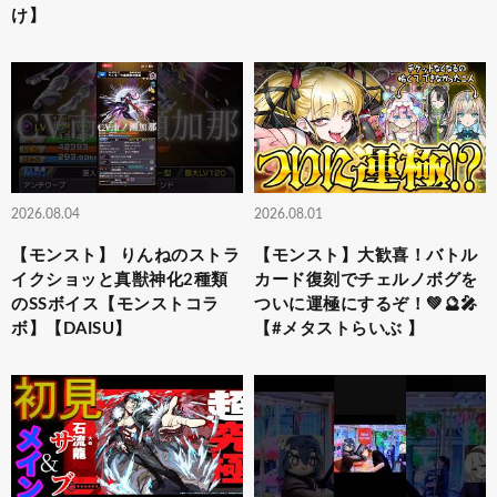
け】
2026.08.04
2026.08.01
【モンスト】 りんねのストラ
【モンスト】大歓喜！バトル
イクショッと真獣神化2種類
カード復刻でチェルノボグを
のSSボイス【モンストコラ
ついに運極にするぞ！💚🔮🎤
ボ】【DAISU】
【#メタストらいぶ 】