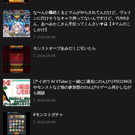
な〜んか轟絶くるとマムがやらされてんだけど。ヴェイ
ンに行けそうなキャラ持ってないんですけど。YUMIさ
ん、あべみかこさん手伝ってくんさい🍄🔮【 #マムのこ
しかけ】
2026.08.08
モンストオーブあみだくじ引いたら
2026.08.08
[アイボウ AI VTuberと一緒に] 適当にのんびりPSO2NGS
やモンストなど他の参加型ののんびりゲーム何かしなが
ら雑談
2026.08.08
#モンストガチャ
2026.08.08