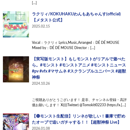
[…]
ラクリィ/KOKUHAKUわんもあちゃんす(official)
【メタスト公式】
2025.02.15
Vocal：ラクリィ Lyrics,Music,Arranged：DÉ DÉ MOUSE
Mixed by：DÉ DÉ MOUSE Director：[…]
【実写版モンスト】もしモンストがリアルで遊べた
ら。#モンスト #モンストアニメ #モンストニュース
#pv #vfx #マサムネ #スクランブルユニバース #超獣
神祭
2024.10.26
ご視聴ありがとうございます！ 是非、チャンネル登録・高評
価お願いします！ X(旧Twitter) @Tomokiti02233 (https://x.[…]
【🔴モンスト生配信】リンネが欲しい！書庫で貯め
たオーブで追いガチャする！！【超獣神祭 Live】
2026.01.08