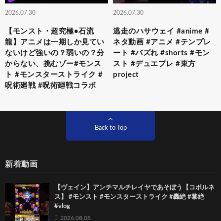
2026.07.30
2026.07.30
【モンスト・超究極•石流
逃走のハサウェイ #anime #
龍】アニメは一期しか見てい
ネタ動画 #アニメ #テンプレ
ないけど強いの？弱いの？分
ート #バズれ #shorts #モン
からない、挑むゾー#モンス
スト #デュエプレ #東方
ト #モンスターストライク #
project
呪術廻戦 #呪術廻戦コラボ
Back to Top
新着動画
【ヴェイン】アンチマルチレイヤであそぼう【コポルネ
ス】 #モンスト #モンスターストライク #轟絶 #黎絶
#vlog
2026.08.08