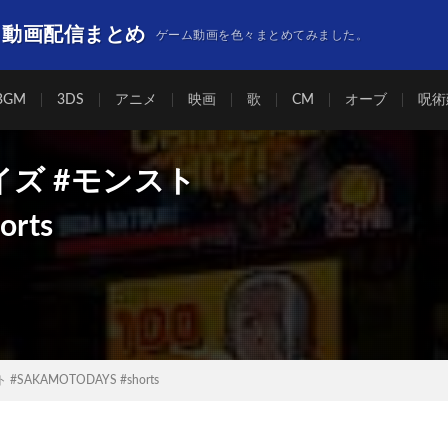
】動画配信まとめ
ゲーム動画を色々まとめてみました。
BGM
3DS
アニメ
映画
歌
CM
オーブ
呪術
イズ #モンスト
rts
AKAMOTODAYS #shorts