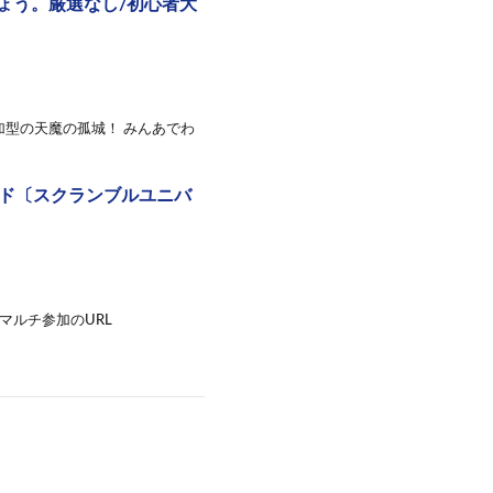
ょう。厳選なし/初心者大
加型の天魔の孤城！ みんあでわ
ード〔スクランブルユニバ
マルチ参加のURL