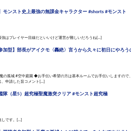
モンスト史上最強の無課金キャラクター #shorts #モンスト
最強はプレイヤー目線だといいけど運営が難しいだろうね[…]
参加型】部長がアイクモ〈轟絶〉言うから久々に初日にやろうの会‼
天魔の孤城 #空中庭園 ◆お手伝い希望の方は基本ルームでお手伝いしますの
、申請した旨コメント[…]
艦隊（星5）超究極聖魔激突クリア #モンスト超究極
しです。[…]