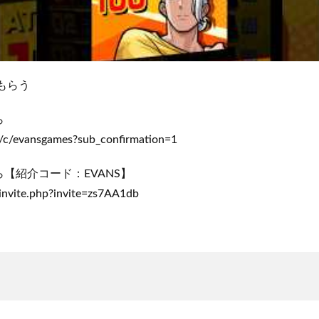
もらう
ら
/c/evansgames?sub_confirmation=1
【紹介コード：EVANS】
/invite.php?invite=zs7AA1db