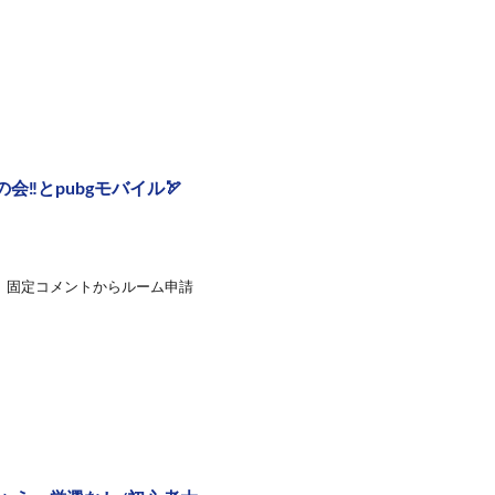
️とpubgモバイル🏹
で、固定コメントからルーム申請