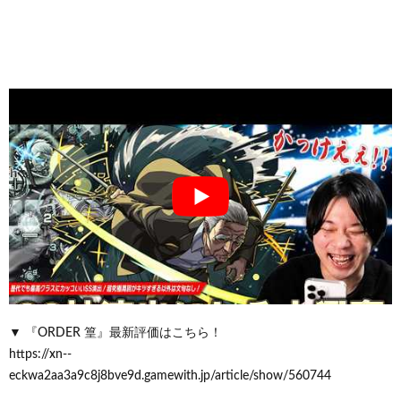
▼ 『ORDER 篁』最新評価はこちら！
https://xn--
eckwa2aa3a9c8j8bve9d.gamewith.jp/article/show/560744