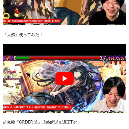
『大佛』使ってみた！
超究極『ORDER 篁』攻略解説＆適正Tier！