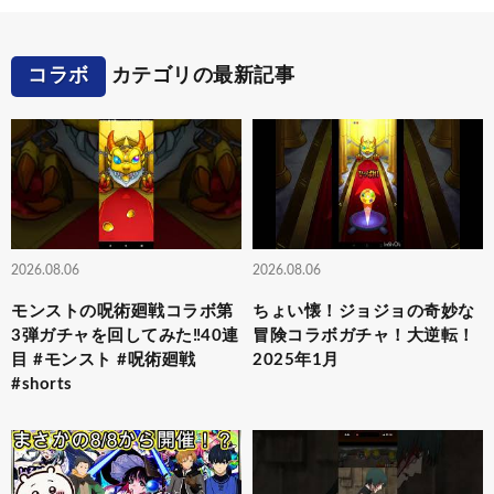
コラボ
カテゴリの最新記事
2026.08.06
2026.08.06
モンストの呪術廻戦コラボ第
ちょい懐！ジョジョの奇妙な
3弾ガチャを回してみた‼️40連
冒険コラボガチャ！大逆転！
目 #モンスト #呪術廻戦
2025年1月
#shorts