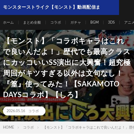
モンスターストライク【モンスト】動画配信ま
とめ
ホーム
まとめ全般
コラボ
ガチャ
BGM
3DS
アニ
【モンスト】「コラボキャラはこれ
で良いんだよ！」歴代でも最高クラス
にカッコいいSS演出に大興奮！超究極
周回がキツすぎる以外は文句なし！
『篁』使ってみた！【SAKAMOTO
DAYSコラボ】【しろ】
2026.05.16
コラボ
HOME
コラボ
【モンスト】「コラボキャラはこれで良いんだよ！」歴代