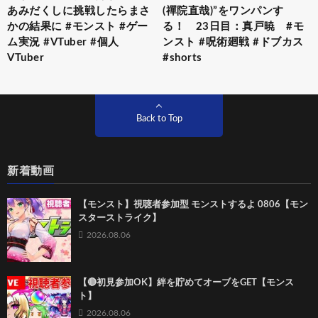
あみだくしに挑戦したらまさ
(禪院直哉)”をワンパンす
かの結果に #モンスト #ゲー
る！ 23日目：真戸暁 #モ
ム実況 #VTuber #個人
ンスト #呪術廻戦 #ドブカス
VTuber
#shorts
Back to Top
新着動画
【モンスト】視聴者参加型 モンストするよ 0806【モン
スターストライク】
2026.08.06
【🔴初見参加OK】絆を貯めてオーブをGET【モンス
ト】
2026.08.06