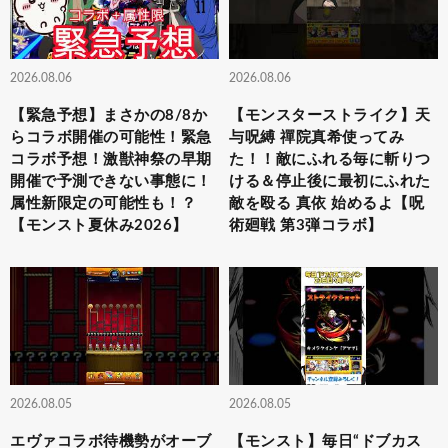
2026.08.06
2026.08.06
【緊急予想】まさかの8/8か
【モンスターストライク】天
らコラボ開催の可能性！緊急
与呪縛 禪院真希使ってみ
コラボ予想！激獣神祭の早期
た！！敵にふれる毎に斬りつ
開催で予測できない事態に！
ける＆停止後に最初にふれた
属性新限定の可能性も！？
敵を殴る 真依 始めるよ【呪
【モンスト夏休み2026】
術廻戦 第3弾コラボ】
2026.08.05
2026.08.05
エヴァコラボ待機勢がオーブ
【モンスト】毎日“ドブカス