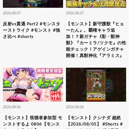
2026.08.07
2026.08.07
反射vs貫通 Part2 #モンスタ
【モンスト】新守護獣『ヒョ
ーストライク #モンスト #強
ーたん』。覇権キャラ追
さ比べ #shorts
加！？新ガチャ《彩・獣神
獣》『カーミラ/ツクモ』の性
能チェック！アゲインガチャ
開催！真獣神化『アラミス』
2026.08.06
2026.08.06
【モンスト】視聴者参加型 モ
【モンスト】クシナダ 超絶
ンストするよ 0806【モンス
【2026/08/05】 #Shorts #