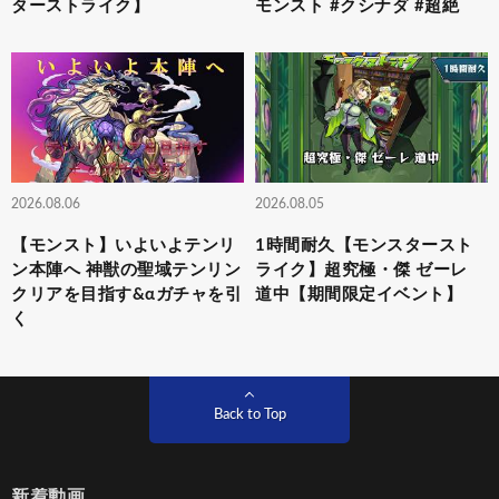
ターストライク】
モンスト #クシナダ #超絶
2026.08.06
2026.08.05
【モンスト】いよいよテンリ
1時間耐久【モンスタースト
ン本陣へ 神獣の聖域テンリン
ライク】超究極・傑 ゼーレ
クリアを目指す&αガチャを引
道中【期間限定イベント】
く
Back to Top
新着動画