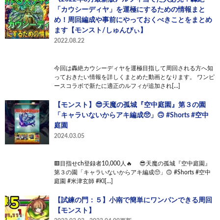
「カウシーディヤ」を運極にするための情報まと
め！周回編成や事前にやっておくべきことをまとめ
ます【モンスト/しゅんぴぃ】
2022.08.22
今回は轟絶カウシーディヤを運極目指して周回される方へ知
っておきたい情報を詳しくまとめた動画となります。 ワンピ
ースコラボで新たに適正のルフィが追加され[…]
【モンスト】😎天魔の孤城『空中庭園』第３の園
「キャラいないからアキ編成🥺」🙃 #Shorts #空中
庭園
2024.03.05
🟥目指せch登録者10,000人🔥 😎天魔の孤城『空中庭園』
第３の園「キャラいないからアキ編成🥺」🙃 #Shorts #空中
庭園 #米津玄師 #KI[…]
【試練の門：５】小南で簡単にワンパンできる周回
【モンスト】