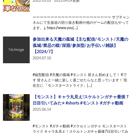
2022.03.03
2023.04.09更新
ーーーーーーーーーーーーーーーーーーーーーー サブチャン
ネルにて生放送の切り抜き動画や他のゲームの配信もやって
ます。↓ https://www.you[…]
参加出来る天魔の孤城【主な配信/モンスト/天魔の
孤城/禁忌の獄/深淵/参加型/お手伝い/雑談】
【2024/7】
2024.07.10
#縦型配信 #天魔の孤城 #モンスト 皆さん初めまして！ Kで
す 皆さんと一緒に楽しく過ごせたらなと思っています！ 現
在主に 「モンスターストライク」[…]
【モンスト】キャラ丸見え!スケルトンガチャ最後７
日目引いてみた⭐ #shorts #モンスト #ガチャ動画
2025.06.14
#モンスト #ガチャ動画 #スケルトンガチャ モンスタースト
ライク キャラ丸見え！スケルトンガチャ最後7日目引いてみ