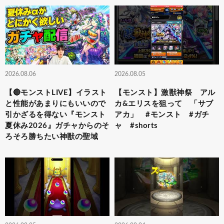
2026.08.06
2026.08.05
【🔴モンストLIVE】イラスト
【モンスト】激獣神祭 アル
と性能があまりにもいいので
カ&エリスを狙って 「サブ
引かざるを得ない『モンスト
アカ」 #モンスト #ガチ
夏休み2026』ガチャからのそ
ャ #shorts
ろそろ勝ちたい神獣の聖域