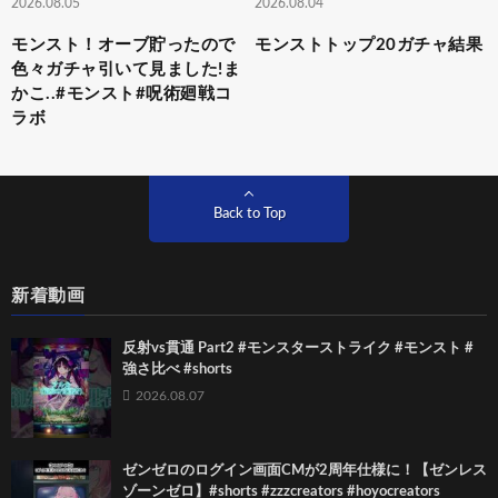
2026.08.05
2026.08.04
モンスト！オーブ貯ったので
モンストトップ20ガチャ結果
色々ガチャ引いて見ました!ま
かこ..#モンスト#呪術廻戦コ
ラボ
Back to Top
新着動画
反射vs貫通 Part2 #モンスターストライク #モンスト #
強さ比べ #shorts
2026.08.07
ゼンゼロのログイン画面CMが2周年仕様に！【ゼンレス
ゾーンゼロ】#shorts #zzzcreators #hoyocreators