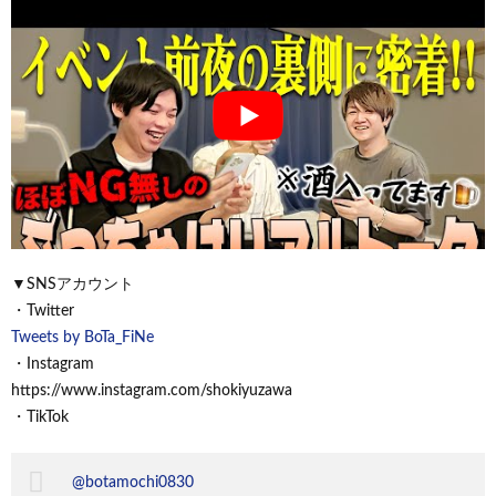
▼SNSアカウント
・Twitter
Tweets by BoTa_FiNe
・Instagram
https://www.instagram.com/shokiyuzawa
・TikTok
@botamochi0830