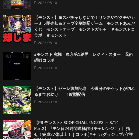
2026.08.10
【モンスト】※スパチャしないで！リンネやツクモやカ
ーミラ即売却＆オーブ全削除罰ゲーム モンストあみだ
くじ モンストオーブ モンストガチャ ＃モンストコ
ラボ ＃モンスト
2026.08.10
#モンスト 究極 東京第1結界 レジィ・スター 呪術
廻戦コラボ
2026.08.10
【モンスト】ゼーレ復刻記念 今週分のチケットが切れ
るまでお助け #縦型配信
2026.08.10
【PR モンスト× SCOP CHALLENGE#3 ～ 8/14｜
Part2】『モン日24時間運極作りチャレンジ！』目指
せ！完成27体以上！｜コラボ[キャラ/グッジョブ/守護