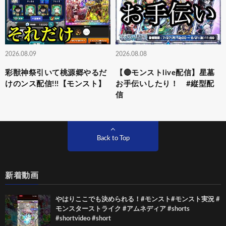
2026.08.09
2026.08.08
彩獣神祭引いて桃源郷やるだ
【🔴モンストlive配信】星墓
けのンス配信!!!【モンスト】
お手伝いしたり！ #縦型配
信
Back to Top
新着動画
やはりここでも決められる！#モンスト#モンスト実況 #
モンスターストライク #アムネディア #shorts
#shortvideo #short