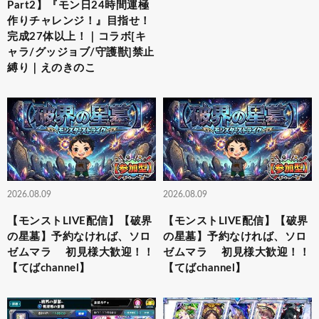
Part2】『モン日24時間運極
作りチャレンジ！』目指せ！
完成27体以上！｜コラボ[キ
ャラ/グッジョブ/守護獣]禁止
縛り｜えのきのこ
2026.08.09
2026.08.09
【モンストLIVE配信】【破界
【モンストLIVE配信】【破界
の星墓】予約なければ、ソロ
の星墓】予約なければ、ソロ
ゼムマラ 初見様大歓迎！！
ゼムマラ 初見様大歓迎！！
【てばchannel】
【てばchannel】