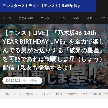
モンスターストライク【モンスト】動画配信ま
とめ
ホーム
まとめ全般
コラボ
ガチャ
BGM
3DS
アニ
【モンストLIVE】『乃木坂46 14th
YEAR BIRTHDAY LIVE』を全力で楽し
んでる男がお送りする『破界の星墓』
を可能であれば制覇しま星（しょう）
配信【親友も登場するよ】
2026.05.21
ライブ配信
HOME
ライブ配信
【モンストLIVE】『乃木坂46 14th YEAR 