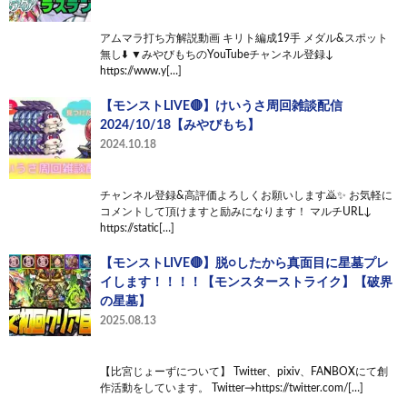
アムマラ打ち方解説動画 キリト編成19手 メダル&スポット
無し⬇️ ▼みやびもちのYouTubeチャンネル登録↓
https://www.y[…]
【モンストLIVE🔴】けいうさ周回雑談配信
2024/10/18【みやびもち】
2024.10.18
チャンネル登録&高評価よろしくお願いします🙇✨ お気軽に
コメントして頂けますと励みになります！ マルチURL↓
https://static[…]
【モンストLIVE🔴】脱○したから真面目に星墓プレ
イします！！！！【モンスターストライク】【破界
の星墓】
2025.08.13
【比宮じょーずについて】 Twitter、pixiv、FANBOXにて創
作活動をしています。 Twitter→https://twitter.com/[…]