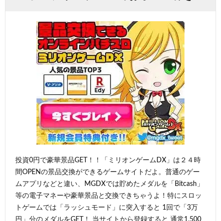
投資0円で豪華景品GET！！「ミリオンゲームDX」は２４時
間OPENの景品交換ができるゲームサイトだよ。普通のゲー
ムアプリなどと違い、MGDXでは貯めたメダルを「Bitcash」
等の電子マネーや豪華景品と交換できちゃうよ！特にスロッ
トゲームでは「ラッシュモード」に突入すると 1回で「3万
円」分のメダルをGET！ 当サイトから登録すると 通常1,500