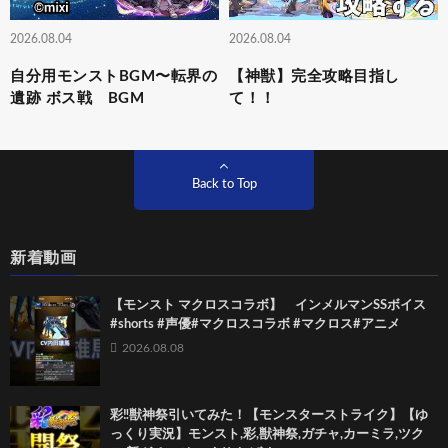
2026.08.04
2026.08.04
自分用モンストBGM〜転界の
【神獣】完全攻略目指し
遺跡 ボス戦 BGM
て！！
Back to Top
新着動画
【モンスト マクロスコラボ】 インメルマンSSボイス
#shorts #声優#マクロスコラボ #マクロス#アニメ
2026.08.08
彩‼獣神祭引いてみた！【モンスターストライク】【ゆ
っくり実況】モンスト,彩,獣神祭,ガチャ,カーミラ,ツク