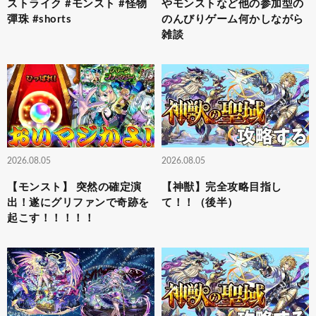
ストライク #モンスト #怪物
やモンストなど他の参加型の
彈珠 #shorts
のんびりゲーム何かしながら
雑談
2026.08.05
2026.08.05
【モンスト】 突然の確定演
【神獣】完全攻略目指し
出！遂にグリファンで奇跡を
て！！（後半）
起こす！！！！！