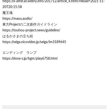
https://k-after.at.webry.info/201712/article_4.html?reload=2021-11-
20T20:15:58
魔王魂
https://maou.audio/
東方Projectの二次創作ガイドライン
https://touhou-project.news/guideline/
はるかさまの立ち絵
https://seiga.nicovideo.jp/seiga/im3189645
エンディング ランプ
https://dova-s.jp/bgm/play6758.html