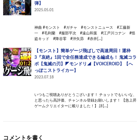
弾】
2025.05.01
神曲 #モンスト #ガチャ #モンストニュース #工藤新
一 #毛利蘭 #服部平次 #遠山和葉 #江戸川コナン #怪
盗キッド #降谷零 #沖矢昴 #赤井[…]
【モンスト】簡単ゲージ飛ばしで高速周回！運枠
3『哀絶』1回で全任務達成できる編成も！ 鬼滅コラ
ボ【鬼滅の刃】◤モンドリ◢【VOICEROID】【へ
っぽこストライカー】
2023.07.18
いつもご視聴ありがとうございます！ チョットでもいいな、
と思ったら高評価、チャンネル登録お願いします！ 【急上昇
ゲームクリエイターに載りました！】 詳[…]
コメントを書く