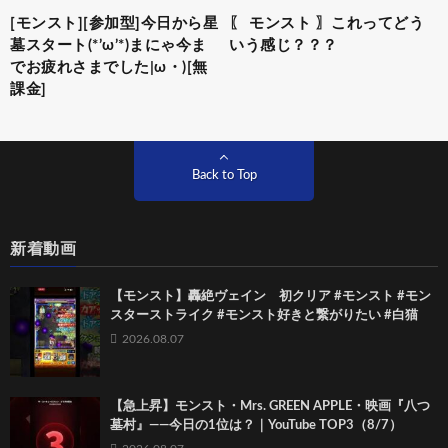
[モンスト][参加型]今日から星
〖 モンスト 〗これってどう
墓スタート(*’ω’*)まにゃ今ま
いう感じ？？？
でお疲れさまでした|ω・)[無
課金]
Back to Top
新着動画
【モンスト】轟絶ヴェイン 初クリア #モンスト #モン
スターストライク #モンスト好きと繋がりたい #白猫
2026.08.07
【急上昇】モンスト・Mrs. GREEN APPLE・映画『八つ
墓村』――今日の1位は？｜YouTube TOP3（8/7）