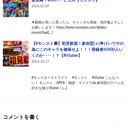
金攻略！withハービセル【モンスト】
2026.05.09
▼動画が良いと思ったら、チャンネル登録・高評価よろしく
お願いします！ https://www.youtube.com/@tako-
monst/feat[…]
【#モンスト🔴】初見歓迎！参加型| ε:)🌟けいウサの
為にこのキャラを確保せよ！！！登録者45000人い
くのか････！？【#Vtuber】
2024.10.17
#モンスターストライク #モンスト #Vtuber こんなつ
🍊！ モンスト・APEX・雑談・マイクラetc参加型のゲーム大
好きな個人Vtuber！[…]
コメントを書く