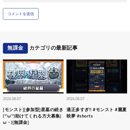
無課金
カテゴリの最新記事
2026.08.07
2026.08.07
[モンスト][参加型]星墓の続き
適正多すぎ!! #モンスト #麗夏
(*’ω’*)助けてくれる方大募集|
映夢 #shorts
ω・)[無課金]