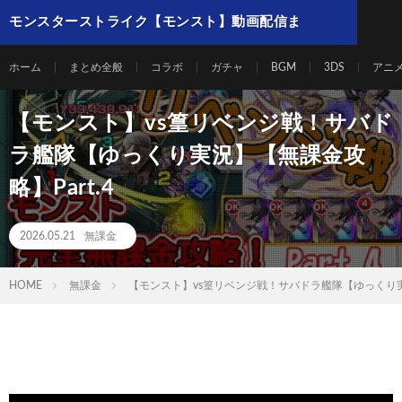
モンスターストライク【モンスト】動画配信ま
とめ
ホーム
まとめ全般
コラボ
ガチャ
BGM
3DS
アニ
【モンスト】vs篁リベンジ戦！サバド
ラ艦隊【ゆっくり実況】【無課金攻
略】Part.4
2026.05.21
無課金
HOME
無課金
【モンスト】vs篁リベンジ戦！サバドラ艦隊【ゆっくり実況