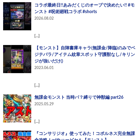
コラボ最終日!!あみだくじのオーブで決めたい!! #モ
ンスト #呪術廻戦コラボ #shorts
2026.08.02
[…]
【モンスト】自陣書庫キャラ(無課金/降臨)のみでベ
ジテパラ/アイテム紋章スポット守護獣なし/キリン
ジが強いだけ()
2023.06.01
[…]
無課金モンスト 当時パ？縛りで神獣編 part26
2025.05.29
[…]
『コンサリジオ』使ってみた！コポルネス完全無課