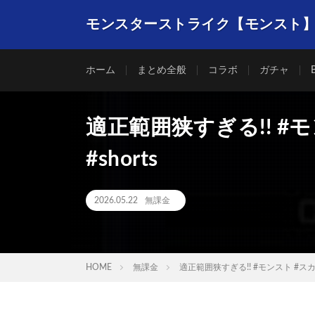
モンスターストライク【モンスト
ホーム
まとめ全般
コラボ
ガチャ
適正範囲狭すぎる!! #
#shorts
2026.05.22
無課金
HOME
無課金
適正範囲狭すぎる!! #モンスト #スカル