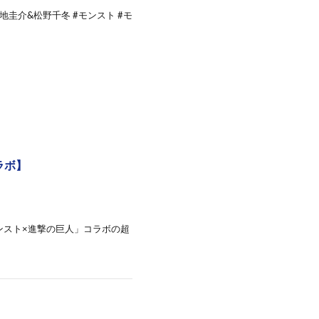
圭介&松野千冬 #モンスト #モ
ラボ】
ンスト×進撃の巨人」コラボの超