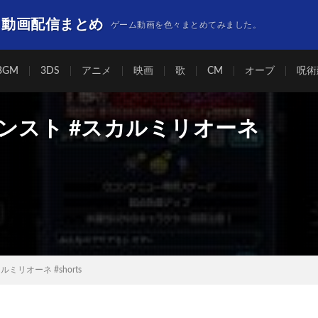
】動画配信まとめ
ゲーム動画を色々まとめてみました。
BGM
3DS
アニメ
映画
歌
CM
オーブ
呪術
モンスト #スカルミリオーネ
ミリオーネ #shorts