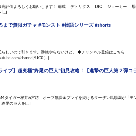
高評価よろしくお願いします！ 編成 デトリタス DIO ジョーカー 場地
[…]
まで無限ガチャ #モンスト #物語シリーズ #shorts
正らしいので引きます。黎絶やらないけど。 ◆チャンネル登録はこちら
outube.com/channel/UC0[…]
ライブ】超究極“終尾の巨人”初見攻略！【進撃の巨人第２弾コ
 M4タイガー桜井&宮坊、オーブ無課金プレイを続けるターザン馬場園が「モ
終尾の巨人を[…]