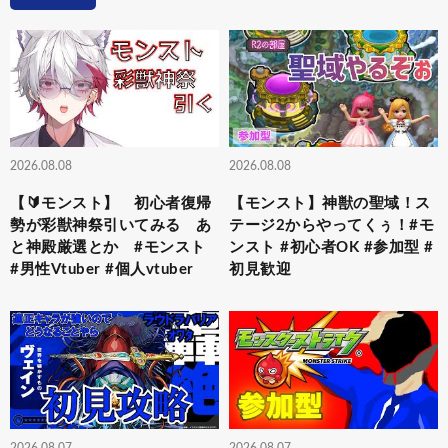
2026.08.08
2026.08.08
【🔰モンスト】 初心者復帰
【モンスト】神獣の聖域！ス
勢が彩獣神祭引いてみる あ
テージ2からやってくぅ！#モ
と神殿厳選とか #モンスト
ンスト #初心者OK #参加型 #
#男性Vtuber #個人vtuber
初見歓迎
2026.08.07
2026.08.07