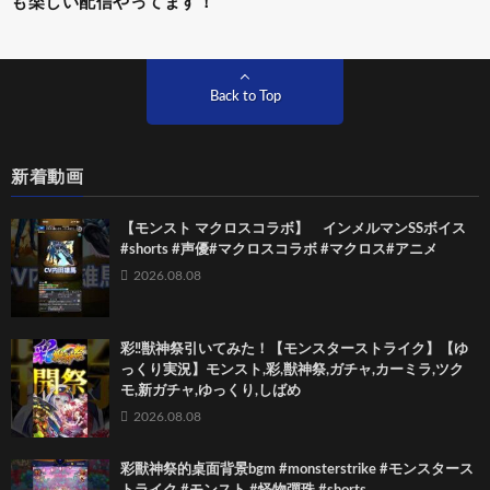
も楽しい配信やってます！
Back to Top
新着動画
【モンスト マクロスコラボ】 インメルマンSSボイス
#shorts #声優#マクロスコラボ #マクロス#アニメ
2026.08.08
彩‼獣神祭引いてみた！【モンスターストライク】【ゆ
っくり実況】モンスト,彩,獣神祭,ガチャ,カーミラ,ツク
モ,新ガチャ,ゆっくり,しばめ
2026.08.08
彩獸神祭的桌面背景bgm #monsterstrike #モンスタース