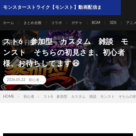
モンスターストライク【モンスト】動画配信ま
とめ
ホーム
まとめ全般
コラボ
ガチャ
BGM
3DS
アニ
スト6 参加型 カスタム 雑談 モ
ンスト そちらの初見さま、初心者
様、お待ちしてます😆
2026.05.22
初心者
HOME
初心者
スト6 参加型 カスタム 雑談 モンスト そちらの初