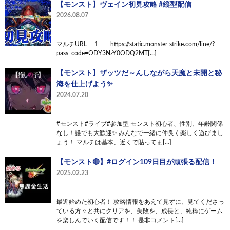
【モンスト】ヴェイン初見攻略 #縦型配信
2026.08.07
マルチURL 1 https://static.monster-strike.com/line/?
pass_code=ODY3NzY0ODQ2MT[…]
【モンスト】ザッツだ～んしながら天魔と未開と秘
海を仕上げよう✨
2024.07.20
#モンスト#ライブ#参加型 モンスト初心者、性別、年齢関係
なし！誰でも大歓迎✨ みんなで一緒に仲良く楽しく遊びまし
ょう！ マルチは基本、近くで貼ってま[…]
【モンスト🔴】#ログイン109日目が頑張る配信！
2025.02.23
最近始めた初心者！ 攻略情報をあえて見ずに、見てくださっ
ている方々と共にクリアを、失敗を、成長と、純粋にゲーム
を楽しんでいく配信です！！ 是非コメント[…]