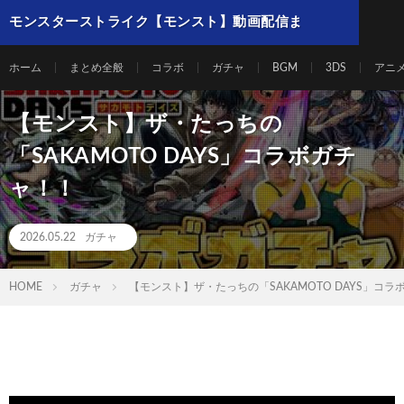
モンスターストライク【モンスト】動画配信ま
とめ
ホーム
まとめ全般
コラボ
ガチャ
BGM
3DS
アニ
【モンスト】ザ・たっちの
「SAKAMOTO DAYS」コラボガチ
ャ！！
2026.05.22
ガチャ
HOME
ガチャ
【モンスト】ザ・たっちの「SAKAMOTO DAYS」コラ