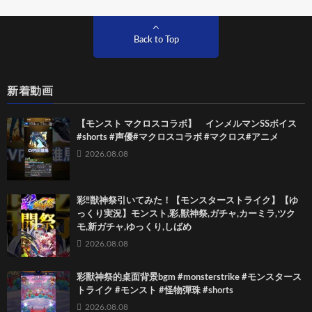
Back to Top
新着動画
【モンスト マクロスコラボ】 インメルマンSSボイス
#shorts #声優#マクロスコラボ #マクロス#アニメ
2026.08.08
彩‼獣神祭引いてみた！【モンスターストライク】【ゆ
っくり実況】モンスト,彩,獣神祭,ガチャ,カーミラ,ツク
モ,新ガチャ,ゆっくり,しばめ
2026.08.08
彩獸神祭的桌面背景bgm #monsterstrike #モンスタース
トライク #モンスト #怪物彈珠 #shorts
2026.08.08