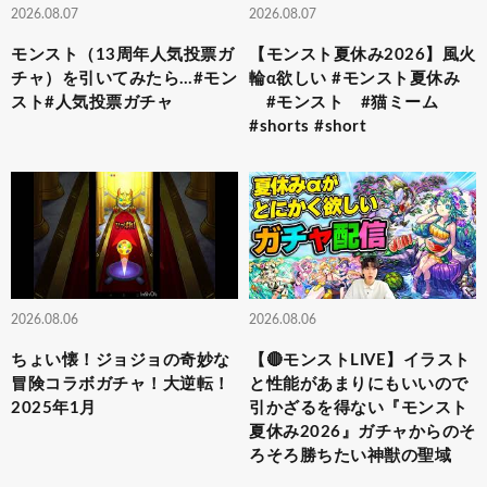
2026.08.07
2026.08.07
モンスト（13周年人気投票ガ
【モンスト夏休み2026】風火
チャ）を引いてみたら…#モン
輪α欲しい #モンスト夏休み
スト#人気投票ガチャ
#モンスト #猫ミーム
#shorts #short
2026.08.06
2026.08.06
ちょい懐！ジョジョの奇妙な
【🔴モンストLIVE】イラスト
冒険コラボガチャ！大逆転！
と性能があまりにもいいので
2025年1月
引かざるを得ない『モンスト
夏休み2026』ガチャからのそ
ろそろ勝ちたい神獣の聖域