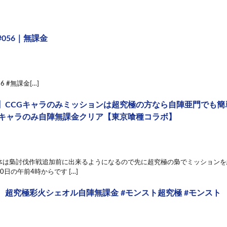
056｜無課金
6 #無課金[…]
】CCGキャラのみミッションは超究極の方なら自陣亜門でも簡
Gキャラのみ自陣無課金クリア【東京喰種コラボ】
体は梟討伐作戦追加前に出来るようになるので先に超究極の梟でミッションを
0日の午前4時からです […]
 超究極彩火シェオル自陣無課金 #モンスト超究極 #モンスト