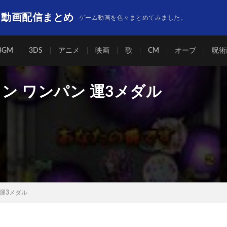
】動画配信まとめ
ゲーム動画を色々まとめてみました。
BGM
3DS
アニメ
映画
歌
CM
オーブ
呪術
ン ワンパン 運3メダル
 運3メダル