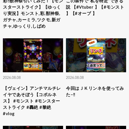
彩‼獣神祭引いてみた！【モン
この条件で”私を特定”できる
スターストライク】【ゆっく
説 【#Vtuber 】【#モンスト
り実況】モンスト,彩,獣神祭,
】【#オーブ 】
ガチャ,カーミラ,ツクモ,新ガ
チャ,ゆっくり,しばめ
2026.08.08
2026.08.08
【ヴェイン】アンチマルチレ
今回はＪＫリンネを使ってみ
イヤであそぼう【コポルネ
た−‼️
ス】 #モンスト #モンスター
ストライク #轟絶 #黎絶
#vlog