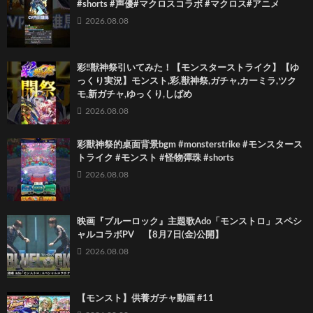
#shorts #声優#マクロスコラボ #マクロス#アニメ
2026.08.08
彩‼獣神祭引いてみた！【モンスターストライク】【ゆ
っくり実況】モンスト,彩,獣神祭,ガチャ,カーミラ,ツク
モ,新ガチャ,ゆっくり,しばめ
2026.08.08
彩獸神祭的桌面背景bgm #monsterstrike #モンスタース
トライク #モンスト #怪物彈珠 #shorts
2026.08.08
映画『ブルーロック』主題歌Ado「モンストロ」スペシ
ャルコラボPV 【8月7日(金)公開】
2026.08.08
【モンスト】供養ガチャ動画 #11