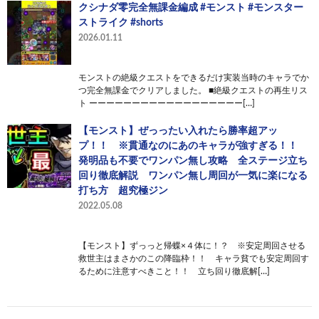
クシナダ零完全無課金編成 #モンスト #モンスター
ストライク #shorts
2026.01.11
モンストの絶級クエストをできるだけ実装当時のキャラでか
つ完全無課金でクリアしました。 ■絶級クエストの再生リス
ト ーーーーーーーーーーーーーーーーーー[…]
【モンスト】ぜっったい入れたら勝率超アッ
プ！！ ※貫通なのにあのキャラが強すぎる！！
発明品も不要でワンパン無し攻略 全ステージ立ち
回り徹底解説 ワンパン無し周回が一気に楽になる
打ち方 超究極ジン
2022.05.08
【モンスト】ずっっと帰蝶×４体に！？ ※安定周回させる
救世主はまさかのこの降臨枠！！ キャラ貧でも安定周回す
るために注意すべきこと！！ 立ち回り徹底解[…]