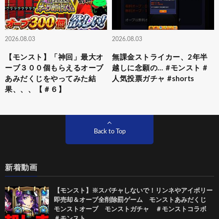
2026.08.03
2026.08.03
【モンスト】「神回」最大オ
無課金ストライカー、2年半
ーブ３００個もらえるオーブ
越しに念願の… #モンスト #
あみだくじをやってみた結
人気投票ガチャ #shorts
果、、、【＃６】
Back to Top
新着動画
【モンスト】※スパチャしないで！リンネやアイボリー
即売却＆オーブ全削除罰ゲーム モンストあみだくじ
モンストオーブ モンストガチャ ＃モンストコラボ
＃モンスト