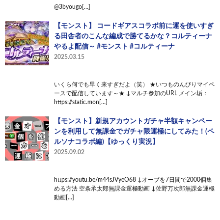
@3byougo[…]
【モンスト】 コードギアスコラボ前に運を使いすぎ
る田舎者のこんな編成で勝てるかな？コルティーナ
やるよ配信～ #モンスト #コルティーナ
2025.03.15
いくら何でも早く来すぎだよ（笑） ★いつものんびりマイペ
ースで配信しています～★ ↓マルチ参加のURL メイン垢：
https://static.mon[…]
【モンスト】新規アカウントガチャ半額キャンペー
ンを利用して無課金でガチャ限運極にしてみた！(ペ
ルソナコラボ編)【ゆっくり実況】
2025.09.02
https://youtu.be/m44sJVyeO68 ↓オーブを7日間で2000個集
める方法 空条承太郎無課金運極動画 ↓佐野万次郎無課金運極
動画[…]