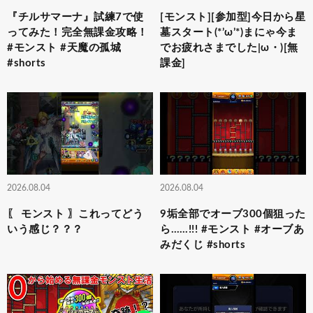
『チルサマーナ』試練7で使
[モンスト][参加型]今日から星
ってみた！完全無課金攻略！
墓スタート(*’ω’*)まにゃ今ま
#モンスト #天魔の孤城
でお疲れさまでした|ω・)[無
#shorts
課金]
2026.08.04
2026.08.04
〖 モンスト 〗これってどう
9垢全部でオーブ300個狙った
いう感じ？？？
ら……!!! #モンスト #オーブあ
みだくじ #shorts