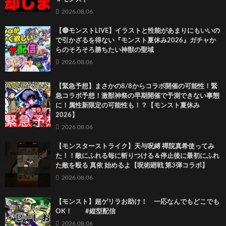
2026.08.06
【🔴モンストLIVE】イラストと性能があまりにもいいの
で引かざるを得ない『モンスト夏休み2026』ガチャか
らのそろそろ勝ちたい神獣の聖域
2026.08.06
【緊急予想】まさかの8/8からコラボ開催の可能性！緊
急コラボ予想！激獣神祭の早期開催で予測できない事態
に！属性新限定の可能性も！？【モンスト夏休み
2026】
2026.08.06
【モンスターストライク】天与呪縛 禪院真希使ってみ
た！！敵にふれる毎に斬りつける＆停止後に最初にふれ
た敵を殴る 真依 始めるよ【呪術廻戦 第3弾コラボ】
2026.08.06
【モンスト】超ゲリラお助け！ 一応なんでもどこでも
OK！ #縦型配信
2026.08.06