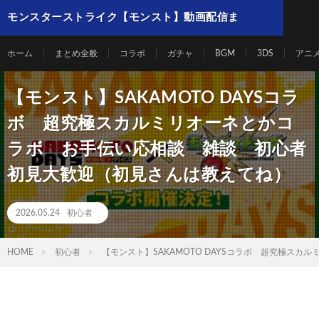
モンスターストライク【モンスト】動画配信ま
とめ
ホーム
まとめ全般
コラボ
ガチャ
BGM
3DS
アニ
【モンスト】SAKAMOTO DAYSコラ
ボ 超究極スカルミリオーネとかコ
ラボ お手伝い応相談 雑談 初心者
初見大歓迎（初見さんは教えてね）
2026.05.24
初心者
HOME
初心者
【モンスト】SAKAMOTO DAYSコラボ 超究極ス