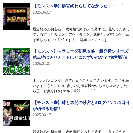
【モンスト🔴】砂宮終わらしてなかった・・・！
2025.06.17
最近始めた初心者！ 攻略情報をあえて見ずに、見てくださっ
ている方々と共にクリアを、失敗を、成長と、純粋にゲーム
を楽しんでいく配信です！！ 是非コメント[…]
【モンスト】マラコーダ初見攻略！超究極シリーズ
第三弾はチリアットほどにむずいのか？ #縦型配信
2026.01.31
ずっとパソコンが不調で止まることがございます、ご了承願
います。 (パソコンに詳しいお医者様がいらっしゃいました
ら是非お声がけを) マルチURL 1 […]
【モンスト🔴】絆と未開の砂宮と#ログイン131日目
が頑張る配信！
2025.03.17
最近始めた初心者！ 攻略情報をあえて見ずに、見てくださっ