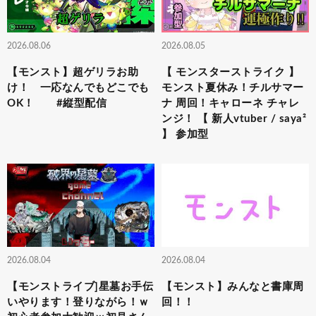
2026.08.06
2026.08.05
【モンスト】超ゲリラお助
【 モンスターストライク 】
け！ 一応なんでもどこでも
モンスト夏休み！チルサマー
OK！ #縦型配信
ナ 周回！キャローネ チャレ
ンジ！ 【 新人vtuber / saya²
】 参加型
2026.08.04
2026.08.04
【モンストライブ]星墓お手伝
【モンスト】みんなと書庫周
いやります！登りながら！ｗ
回！！