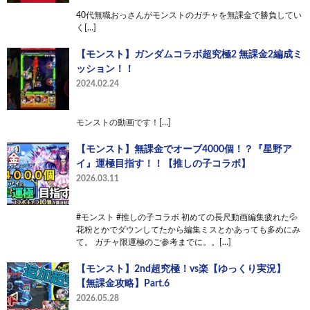
40代無職おっさんがモンストのガチャを無課金で勝負してい
く[…]
【モンスト】ガンダムコラボ超究極2 無課金2編成ミ
ッション！！
2024.02.24
モンストの動画です！[…]
【モンスト】無課金でオーブ4000個！？『星野ア
イ』運極目指す！！【推しの子コラボ】
2026.03.11
#モンスト #推しの子コラボ 初めての長尺動画編集疲れた💦
花粉とかでダウンしてたから編集ミスとかあっても多めにみ
て。 ガチャ限運極のご参考までに。。[…]
【モンスト】2nd超究極！vs楽【ゆっくり実況】
【無課金攻略】Part.6
2026.05.28