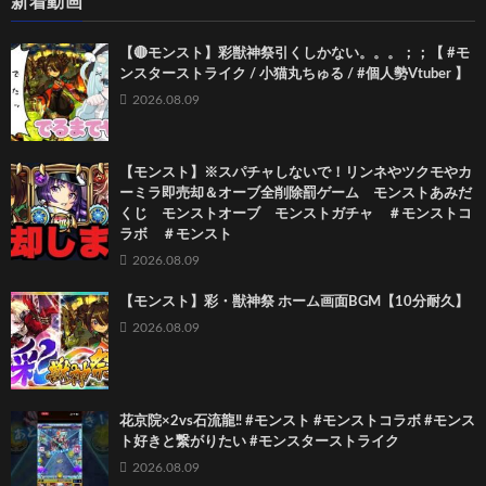
新着動画
【🔴モンスト】彩獣神祭引くしかない。。。；；【 #モ
ンスターストライク / 小猫丸ちゅる / #個人勢Vtuber 】
2026.08.09
【モンスト】※スパチャしないで！リンネやツクモやカ
ーミラ即売却＆オーブ全削除罰ゲーム モンストあみだ
くじ モンストオーブ モンストガチャ ＃モンストコ
ラボ ＃モンスト
2026.08.09
【モンスト】彩・獣神祭 ホーム画面BGM【10分耐久】
2026.08.09
花京院×2vs石流龍‼️ #モンスト #モンストコラボ #モンス
ト好きと繋がりたい #モンスターストライク
2026.08.09