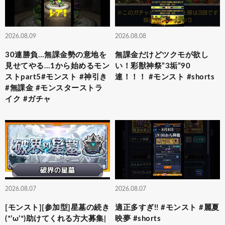
2026.08.09
2026.08.08
30連勝負…無課金勢の意地を
無課金だけどツクモが欲し
見せてやる…1から始めるモン
い！彩獣神祭”3垢”90
ストpart5#モンスト #神引き
連！！！ #モンスト #shorts
#無課金 #モンスターストラ
イク #ガチャ
2026.08.07
2026.08.07
[モンスト][参加型]星墓の続き
適正多すぎ!! #モンスト #麗夏
(*’ω’*)助けてくれる方大募集|
映夢 #shorts