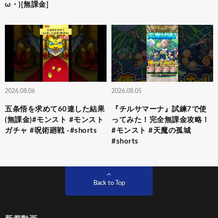
ω・)[無課金]
2026.08.06
2026.08.05
五条悟を求めて60連した結果
『チルサマーナ』試練7で使
(無課金)#モンスト #モンスト
ってみた！完全無課金攻略！
ガチャ #呪術廻戦 -#shorts
#モンスト #天魔の孤城
#shorts
Back to Top