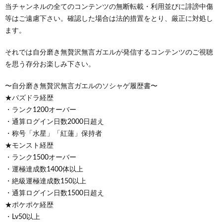
当チャンネルの全てのコンテンツの無断転載・利用並びに誹謗中傷
等はご遠慮下さい。確認した場合は法的措置をとり、厳正に対処し
ます。
それでは自分磨き無贅沢無言ガエルが発信するコンテンツのご視聴
を思う存分お楽しみ下さい。
〜自分磨き無贅沢無言ガエルのソシャゲ履歴書〜
★パズドラ経歴
・ランク1200オーバー
・通算ログイン日数2000日超え
・称号「水星」「紅蓮」保持者
★モンスト経歴
・ランク1500オーバー
・運極達成数1400体以上
・絶級運極達成数150以上
・通算ログイン日数1500日超え
★ポケポケ経歴
・Lv50以上