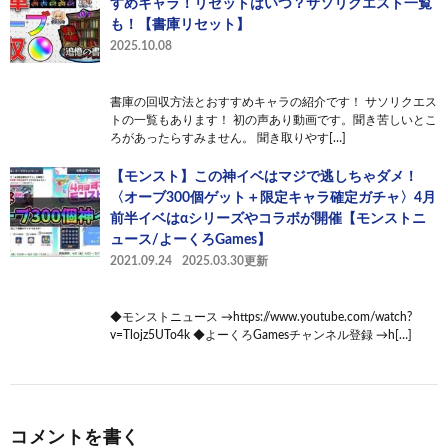
すめキャラ！リセットはいつ？サソリクエスト一覧
も！【書庫リセット】
2025.10.08
書庫の回収方法とおすすめキャラの紹介です！ サソリクエス
トの一覧もあります！ 初の声あり動画です。聞き苦しいとこ
ろがあったらすみません。 聞き取りやす[…]
【モンスト】この神イベはマジで逃しちゃダメ！
〈オーブ300個ゲット＋限定キャラ確定ガチャ〉4月
前半イベはαシリーズやコラボが開催【モンストニ
ュース/よーくろGames】
2021.09.24
2025.03.30更新
◆モンストニュース →https://www.youtube.com/watch?
v=Tlojz5UTo4k ◆よーくろGamesチャンネル登録 →h[…]
コメントを書く