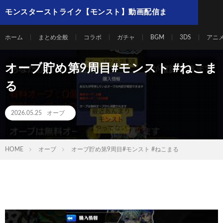
モンスターストライク【モンスト】動画配信ま
とめ
ホーム
まとめ全般
コラボ
ガチャ
BGM
3DS
アニ
オーブ貯め第9周目#モンスト #ねこま
る
2026.05.25
オーブ
HOME
オーブ
オーブ貯め第9周目#モンスト #ねこまる