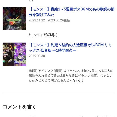
【モンスト】轟絶1～5週目ボスBGMのあの歌詞の部
分を繋げてみた
2021.11.22
2023.08.24更新
#モンスト #BGM[…]
【モンスト】約定＆結約の人造臣機 ボスBGM リミ
ックス 低音版 ー1時間耐久ー
2025.03.30
光属性アインスと闇属性ズィーベン。対の位置にある二人の
属性を入れ替えてみたよ() ちなみにイヤホン推奨。じゃない
と音ガビガビで聞けたもんじゃない[…]
コメントを書く