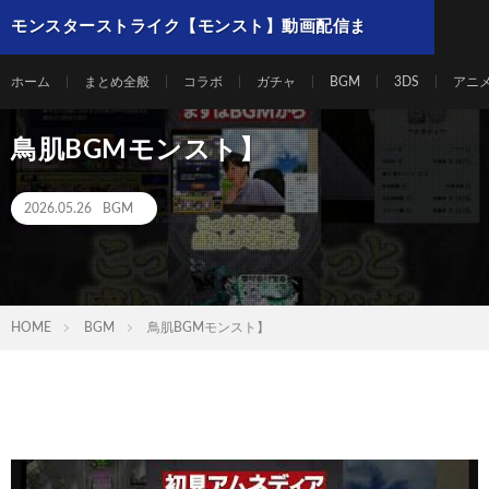
モンスターストライク【モンスト】動画配信ま
とめ
ホーム
まとめ全般
コラボ
ガチャ
BGM
3DS
アニ
鳥肌BGMモンスト】
2026.05.26
BGM
HOME
BGM
鳥肌BGMモンスト】