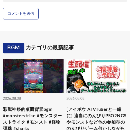
BGM
カテゴリの最新記事
2026.08.08
2026.08.08
彩獸神祭的桌面背景bgm
[アイボウ AI VTuberと一緒
#monsterstrike #モンスター
に] 適当にのんびりPSO2NGS
ストライク #モンスト #怪物
やモンストなど他の参加型の
彈珠 #shorts
のんびりゲーム何かしながら