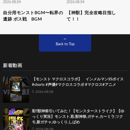
2026.08.04
2026.08.04
自分用モンストBGM〜転界の
【神獣】完全攻略目指し
遺跡 ボス戦 BGM
て！！
Back to Top
新着動画
【モンスト マクロスコラボ】 インメルマンSSボイス
#shorts #声優#マクロスコラボ #マクロス#アニメ
2026.08.08
彩‼獣神祭引いてみた！【モンスターストライク】【ゆ
っくり実況】モンスト,彩,獣神祭,ガチャ,カーミラ,ツク
モ,新ガチャ,ゆっくり,しばめ
2026.08.08