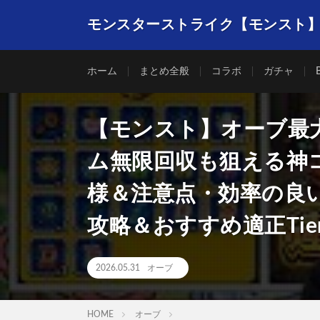
モンスターストライク【モンスト
ホーム
まとめ全般
コラボ
ガチャ
【モンスト】オーブ最
ム無限回収も狙える神
様＆注意点・効率の良
攻略＆おすすめ適正Ti
2026.05.31
オーブ
HOME
オーブ