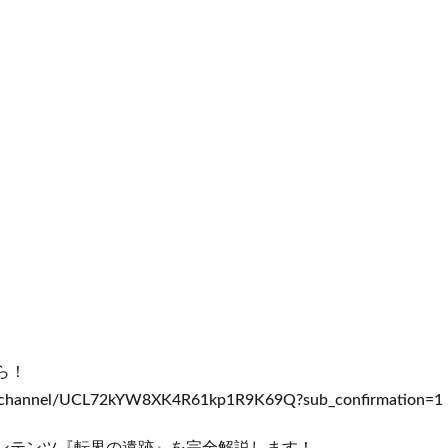
ら！
m/channel/UCL72kYW8XK4R61kp1R9K69Q?sub_confirmation=1
コンテンツ『転界の遺跡』を完全解説します！