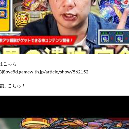
はこちら！
8j8bve9d.gamewith.jp/article/show/562152
信はこちら！