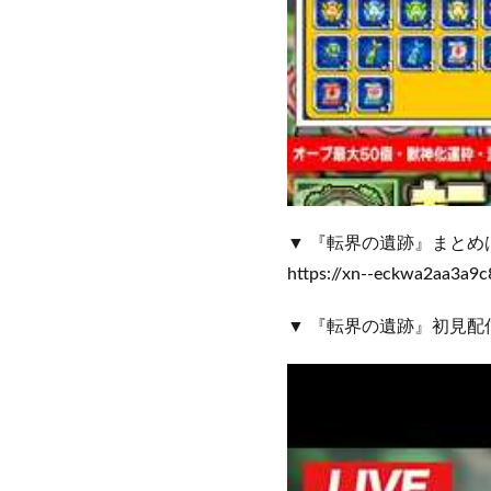
▼ 『転界の遺跡』まとめ
https://xn--eckwa2aa3a9c
▼ 『転界の遺跡』初見配