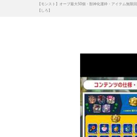
【モンスト】オーブ最大50個・獣神化運枠・アイテム無限回
【しろ】