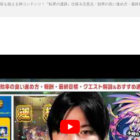
収も狙える神コンテンツ！『転界の遺跡』仕様＆注意点・効率の良い進め方・最終目