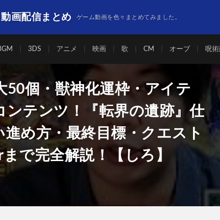
】動画配信まとめ
ゲーム動画を色々まとめてみました。
BGM
3DS
アニメ
映画
歌
CM
オーブ
呪術
大50個・獣神化運枠・アイテ
コンテンツ！『転界の遺跡』仕
い進め方・最終目標・クエスト
erまで完全解説！【しろ】