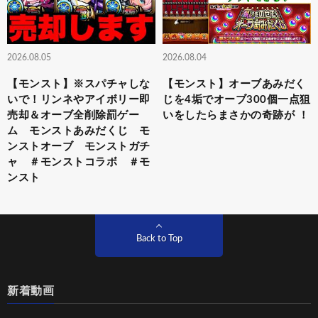
2026.08.05
2026.08.04
【モンスト】※スパチャしな
【モンスト】オーブあみだく
いで！リンネやアイボリー即
じを4垢でオーブ300個一点狙
売却＆オーブ全削除罰ゲー
いをしたらまさかの奇跡が ！
ム モンストあみだくじ モ
ンストオーブ モンストガチ
ャ ＃モンストコラボ ＃モ
ンスト
Back to Top
新着動画