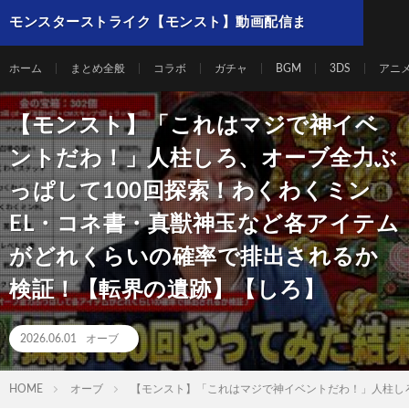
モンスターストライク【モンスト】動画配信ま
とめ
ホーム
まとめ全般
コラボ
ガチャ
BGM
3DS
アニ
【モンスト】「これはマジで神イベ
ントだわ！」人柱しろ、オーブ全力ぶ
っぱして100回探索！わくわくミン
EL・コネ書・真獣神玉など各アイテム
がどれくらいの確率で排出されるか
検証！【転界の遺跡】【しろ】
2026.06.01
オーブ
HOME
オーブ
【モンスト】「これはマジで神イベントだわ！」人柱し