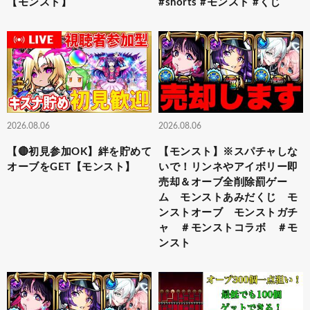
【モンスト】
#shorts #モンスト #くじ
2026.08.06
2026.08.06
【🔴初見参加OK】絆を貯めて
【モンスト】※スパチャしな
オーブをGET【モンスト】
いで！リンネやアイボリー即
売却＆オーブ全削除罰ゲー
ム モンストあみだくじ モ
ンストオーブ モンストガチ
ャ ＃モンストコラボ ＃モ
ンスト