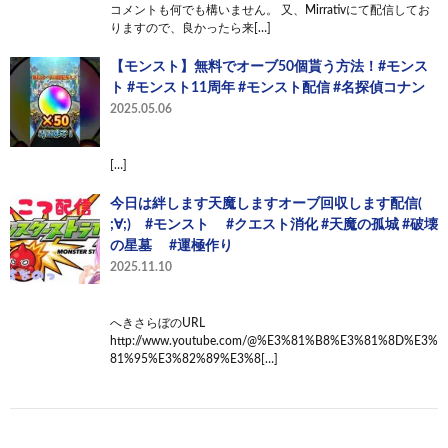
コメントも何でも構いません。 又、Mirrativにて配信してお
りますので、良かったら来[…]
【モンスト】無料でオーブ50個貰う方法！#モンス
ト #モンスト11周年 #モンスト配信 #名探偵コナン
2025.05.06
[…]
今日は絆します天魔しますオーブ回収します配信(
;∀;) #モンスト #クエスト消化 #天魔の孤城 #破壊
の星墓 #運極作り
2025.11.10
へきさらぼのURL
http://www.youtube.com/@%E3%81%B8%E3%81%8D%E3%
81%95%E3%82%89%E3%8[…]