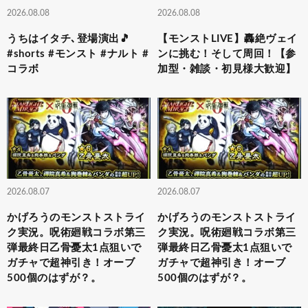
2026.08.08
2026.08.08
うちはイタチ､登場演出🎵
【モンストLIVE】轟絶ヴェイ
#shorts #モンスト #ナルト #
ンに挑む！そして周回！【参
コラボ
加型・雑談・初見様大歓迎】
2026.08.07
2026.08.07
かげろうのモンストストライ
かげろうのモンストストライ
ク実況。呪術廻戦コラボ第三
ク実況。呪術廻戦コラボ第三
弾最終日乙骨憂太1点狙いで
弾最終日乙骨憂太1点狙いで
ガチャで超神引き！オーブ
ガチャで超神引き！オーブ
500個のはずが？。
500個のはずが？。