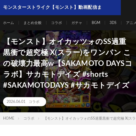
モンスターストライク【モンスト】動画配信ま
とめ
ホーム
まとめ全般
コラボ
ガチャ
BGM
3DS
アニ
【モンスト】オイカッツォのSS過重
黒衝で超究極 X(スラー)をワンパン こ
の破壊力最高w【SAKAMOTO DAYSコ
ラボ】サカモトデイズ #shorts
#SAKAMOTODAYS #サカモトデイズ
2026.06.01
コラボ
HOME
コラボ
【モンスト】オイカッツォのSS過重黒衝で超究極 X(スラー)を