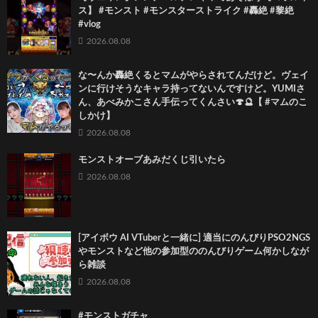
ス】 #モンスト #モンスターストライク #轟絶 #黎絶
#vlog
2026.08.08
な〜んか轟絶くるとマムがやらされてんだけど。ヴェイ
ンに行けそうなキャラ持ってないんですけど。YUMIさ
ん、あべみかこさん手伝ってくんさい🍄🔮【 #マムのこ
しかけ】
2026.08.08
モンストオーブあみだくじ引いたら
2026.08.08
[アイボウ AI VTuberと一緒に] 適当にのんびりPSO2NGS
やモンストなど他の参加型ののんびりゲーム何かしなが
ら雑談
2026.08.08
#モンストガチャ