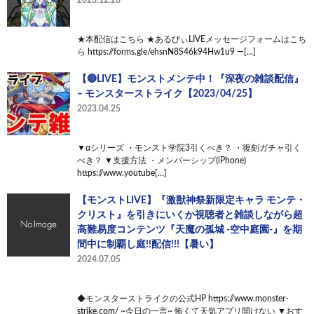
★本配信はこちら ★あるびぃLIVEメッセージフォームはこち
ら https://forms.gle/ehsnN8S46k94Hw1u9 —[…]
【🔴LIVE】モンストメンテ中！『深夜の雑談配信』
– モンスターストライク【2023/04/25】
2023.04.25
▼αシリーズ ・モンスト学院3引くべき？ ・復刻ガチャ引く
べき？ ▼支援方法 ・メンバーシップ(iPhone)
https://www.youtube[…]
【モンストLIVE】『激獣神祭新限定キャラ モンテ・
クリスト』を引きにいくか視聴者と雑談しながら超
高難易度コンテンツ『天魔の孤城 -空中庭園-』を期
間中に制覇し庭!!配信!!!【暑い】
2024.07.05
◆モンスターストライクの公式HP https://www.monster-
strike.com/ ~今日の一言~ 怖くて天気アプリ開けない ▼おす