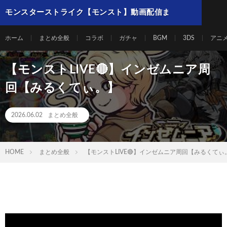
モンスターストライク【モンスト】動画配信ま
とめ
ホーム
まとめ全般
コラボ
ガチャ
BGM
3DS
アニ
【モンストLIVE🔴】インゼムニア周
回【みるくてぃ。】
2026.06.02
まとめ全般
HOME
まとめ全般
【モンストLIVE🔴】インゼムニア周回【みるくてぃ