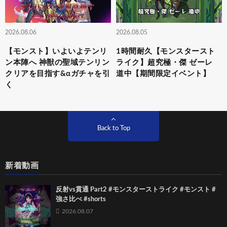
2026.08.06
2026.08.05
【モンスト】いよいよテンリ
1時間耐久【モンスタースト
ン本陣へ 神獣の聖域テンリン
ライク】超究極・傑 ゼーレ
クリアを目指す&αガチャを引
道中【期間限定イベント】
く
Back to Top
新着動画
反射vs貫通 Part2 #モンスターストライク #モンスト #
強さ比べ #shorts
2026.08.07