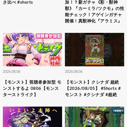
さ比べ #shorts
加！？新ガチャ《彩・獣神
獣》『カーミラ/ツクモ』の性
能チェック！アゲインガチャ
開催！真獣神化『アラミス』
2026.08.06
2026.08.06
【モンスト】視聴者参加型 モ
【モンスト】クシナダ 超絶
ンストするよ 0806【モンス
【2026/08/05】 #Shorts #
ターストライク】
モンスト #クシナダ #超絶