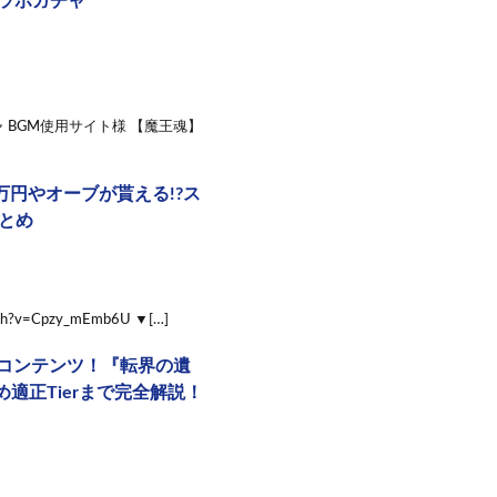
コラボガチャ
ボガチャ BGM使用サイト様 【魔王魂】
万円やオーブが貰える!?ス
まとめ
v=Cpzy_mEmb6U ▼[…]
コンテンツ！『転界の遺
正Tierまで完全解説！