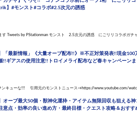
・ガチャ】くっそ!! コナンコラボ前にオーブ1桁 にごリリ
rstrik】#モンスト#コラボ#2.5次元の誘惑
てます Tweets by PStationman モンスト 2.5次元の誘惑 にごリリコラ
「最新情報」《大量オーブ配布!!》※不正対策発表!!現金100
催!!ギアスの使用注意!!トロイメライ配布など春キャンペーン
ューな!!! 引用元のモンストニュース→https://www.youtube.com/watch?
】オーブ最大50個・獣神化運枠・アイテム無限回収も狙える神
注意点・効率の良い進め方・最終目標・クエスト攻略＆おすすめ適