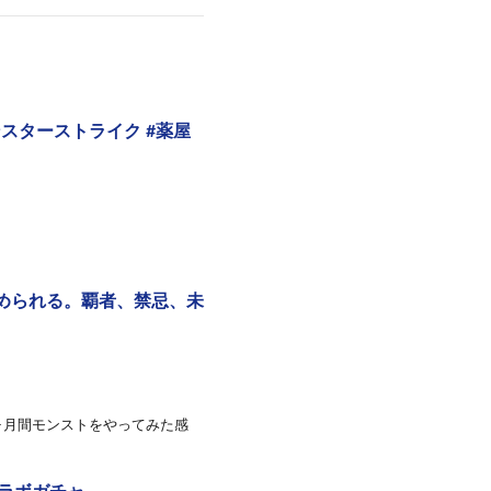
ンスターストライク #薬屋
められる。覇者、禁忌、未
1ヶ月間モンストをやってみた感