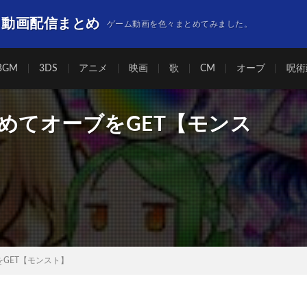
】動画配信まとめ
ゲーム動画を色々まとめてみました。
BGM
3DS
アニメ
映画
歌
CM
オーブ
呪術
めてオーブをGET【モンス
GET【モンスト】