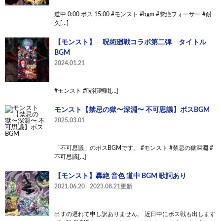
道中 0:00 ボス 15:00 #モンスト #bgm #黎絶フォーサー #耐
久[…]
【モンスト】 呪術廻戦コラボ第二弾 タイトル
BGM
2024.01.21
#モンスト #呪術廻戦[…]
モンスト【禁忌の獄〜深淵〜 不可思議】ボスBGM
2025.03.01
「不可思議」のボスBGMです。 #モンスト #禁忌の獄深淵 #
不可思議[…]
【モンスト】轟絶 音色 道中 BGM 歌詞あり
2021.06.20
2023.08.21更新
出すの遅れて申し訳ありません。 近日中にボス戦も出します