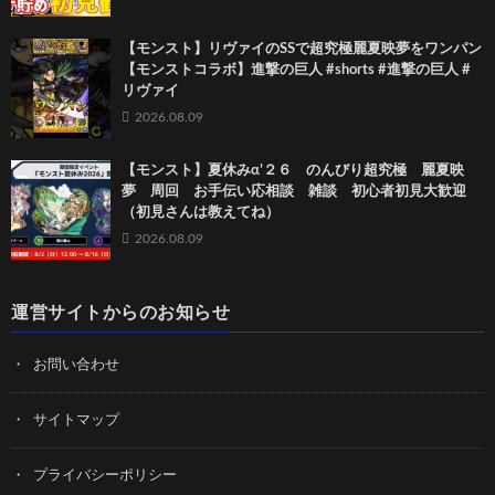
【モンスト】リヴァイのSSで超究極麗夏映夢を ワンパン
【モンストコラボ】進撃の巨人 #shorts #進撃の巨人 #
リヴァイ
2026.08.09
【モンスト】夏休みα’２６ のんびり超究極 麗夏映
夢 周回 お手伝い応相談 雑談 初心者初見大歓迎
（初見さんは教えてね）
2026.08.09
運営サイトからのお知らせ
お問い合わせ
サイトマップ
プライバシーポリシー