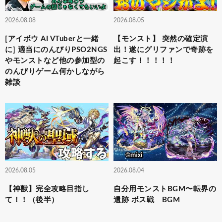
2026.08.08
2026.08.05
[アイボウ AI VTuberと一緒
【モンスト】 突然の確定演
に] 適当にのんびりPSO2NGS
出！遂にグリファンで奇跡を
やモンストなど他の参加型の
起こす！！！！！
のんびりゲーム何かしながら
雑談
2026.08.05
2026.08.04
【神獣】完全攻略目指し
自分用モンストBGM〜転界の
て！！（後半）
遺跡 ボス戦 BGM