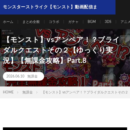
モンスターストライク【モンスト】動画配信ま
とめ
ホーム
まとめ全般
コラボ
ガチャ
BGM
3DS
アニ
【モンスト】vsアンペア！？ブライ
ダルクエストその２【ゆっくり実
況】【無課金攻略】Part.8
2026.06.10
無課金
HOME
無課金
【モンスト】vsアンペア！？ブライダルクエストその２【ゆ