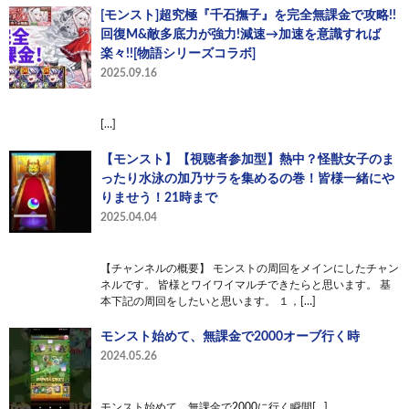
[モンスト]超究極『千石撫子』を完全無課金で攻略!!
回復M&敵多底力が強力!減速→加速を意識すれば
楽々!![物語シリーズコラボ]
2025.09.16
[…]
【モンスト】【視聴者参加型】熱中？怪獣女子のま
ったり水泳の加乃サラを集めるの巻！皆様一緒にや
りませう！21時まで
2025.04.04
【チャンネルの概要】 モンストの周回をメインにしたチャン
ネルです。 皆様とワイワイマルチできたらと思います。 基
本下記の周回をしたいと思います。 １，[…]
モンスト始めて、無課金で2000オーブ行く時
2024.05.26
モンスト始めて、無課金で2000に行く瞬間[…]