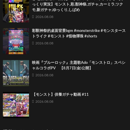
っくり実況】モンスト,彩,獣神祭,ガチャ,カーミラ,ツク
モ,新ガチャ,ゆっくり,しばめ
2026.08.08
彩獸神祭的桌面背景bgm #monsterstrike #モンスタース
トライク #モンスト #怪物彈珠 #shorts
2026.08.08
映画『ブルーロック』主題歌Ado「モンストロ」スペシ
ャルコラボPV 【8月7日(金)公開】
2026.08.08
【モンスト】供養ガチャ動画 #11
2026.08.08