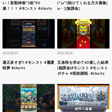
い！彩獣神祭”3垢”90
(*’ω’*)助けてくれる方大募集|
連！！！ #モンスト #shorts
ω・)[無課金]
2026.08.07
2026.08.06
適正多すぎ!! #モンスト #麗夏
五条悟を求めて60連した結果
映夢 #shorts
(無課金)#モンスト #モンスト
ガチャ #呪術廻戦 -#shorts