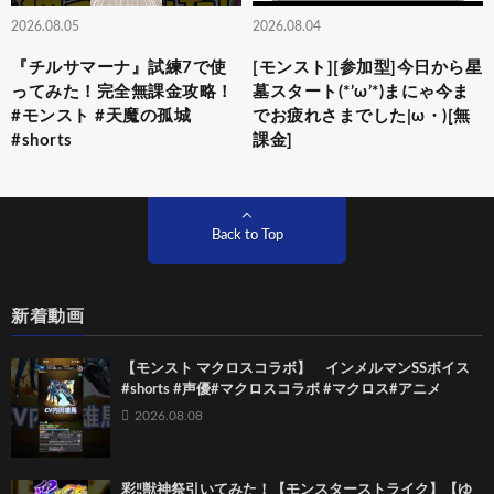
2026.08.05
2026.08.04
『チルサマーナ』試練7で使
[モンスト][参加型]今日から星
ってみた！完全無課金攻略！
墓スタート(*’ω’*)まにゃ今ま
#モンスト #天魔の孤城
でお疲れさまでした|ω・)[無
#shorts
課金]
Back to Top
新着動画
【モンスト マクロスコラボ】 インメルマンSSボイス
#shorts #声優#マクロスコラボ #マクロス#アニメ
2026.08.08
彩‼獣神祭引いてみた！【モンスターストライク】【ゆ