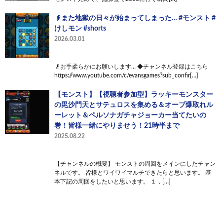
👴また地獄の日々が始まってしまった… #モンスト #
けしモン #shorts
2026.03.01
👴お手柔らかにお願いします… ◆チャンネル登録はこちら
https://www.youtube.com/c/evansgames?sub_confir[…]
【モンスト】【視聴者参加型】ラッキーモンスター
の毘沙門天とサテュロスを集める＆オーブ爆取れル
ーレット＆ペルソナガチャジョーカー当てたいの
巻！皆様一緒にやりませう！21時半まで
2025.08.22
【チャンネルの概要】 モンストの周回をメインにしたチャン
ネルです。 皆様とワイワイマルチできたらと思います。 基
本下記の周回をしたいと思います。 １，[…]