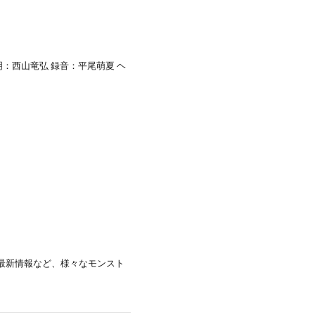
明：西山竜弘 録音：平尾萌夏 ヘ
の最新情報など、様々なモンスト