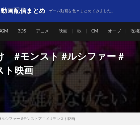
】動画配信まとめ
ゲーム動画を色々まとめてみました。
BGM
3DS
アニメ
映画
歌
CM
オーブ
呪術
 #モンスト #ルシファー #
スト映画
#ルシファー #モンストアニメ #モンスト映画