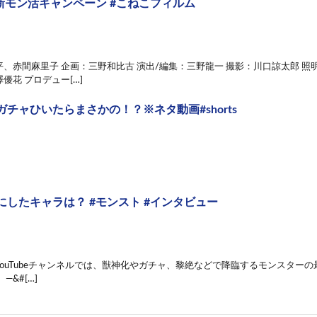
の新モン活キャンペーン #こねこフィルム
、赤間麻里子 企画：三野和比古 演出/編集：三野龍一 撮影：川口諒太郎 照
優花 プロデュー[…]
チャひいたらまさかの！？※ネタ動画#shorts
にしたキャラは？ #モンスト #インタビュー
ouTubeチャンネルでは、獣神化やガチャ、黎絶などで降臨するモンスター
—&#[…]