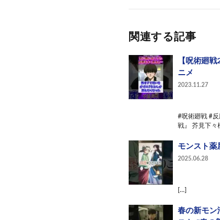
関連する記事
【呪術廻戦
ニメ
2023.11.27
#呪術廻戦 #
戦』 芥見下々
モンスト薬
2025.06.28
[…]
春の新モン