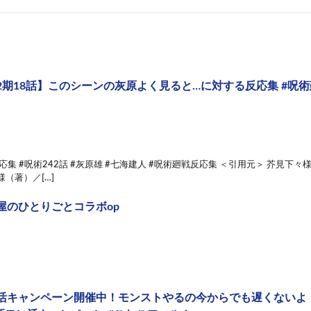
2期18話】このシーンの灰原よく見ると…に対する反応集 #呪術廻
反応集 #呪術242話 #灰原雄 #七海建人 #呪術廻戦反応集 ＜引用元＞ 芥見
様（著）／[…]
屋のひとりごとコラボop
活キャンペーン開催中！モンストやるの今からでも遅くないよ！