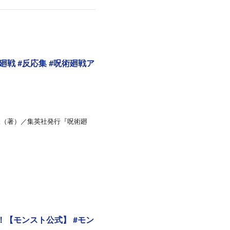
戦 #反応集 #呪術廻戦ア
下々様（著）／集英社発行『呪術廻
【モンスト公式】 #モン