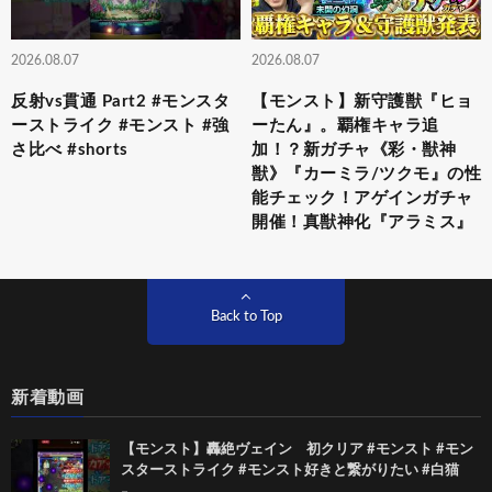
2026.08.07
2026.08.07
反射vs貫通 Part2 #モンスタ
【モンスト】新守護獣『ヒョ
ーストライク #モンスト #強
ーたん』。覇権キャラ追
さ比べ #shorts
加！？新ガチャ《彩・獣神
獣》『カーミラ/ツクモ』の性
能チェック！アゲインガチャ
開催！真獣神化『アラミス』
Back to Top
新着動画
【モンスト】轟絶ヴェイン 初クリア #モンスト #モン
スターストライク #モンスト好きと繋がりたい #白猫