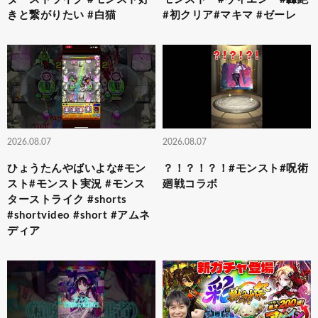
きと繋がりたい #白猫
#初クリア#マキマ #ゼーレ
2026.08.07
2026.08.07
ひょうたんやばいよな#モン
？！？！？！#モンスト#呪術
スト#モンスト実況 #モンス
廻戦コラボ
ターストライク #shorts
#shortvideo #short #アムネ
ディア