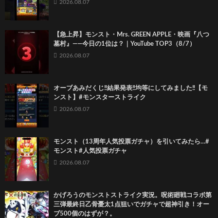
2026.08.07
【急上昇】モンスト・Mrs. GREEN APPLE・映画『八つ
墓村』――今日の1位は？｜YouTube TOP3（8/7）
2026.08.07
オーブあみだくじ‼️結果発表‼️均等にしてみました‼️【モ
ンスト】#モンスターストライク
2026.08.07
モンスト（13周年人気投票ガチャ）を引いてみたら…#
モンスト#人気投票ガチャ
2026.08.07
かげろうのモンストストライク実況。呪術廻戦コラボ第
三弾最終日乙骨憂太1点狙いでガチャで超神引き！オー
ブ500個のはずが？。