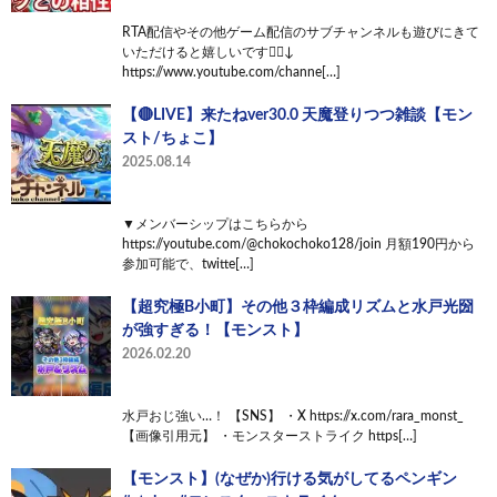
RTA配信やその他ゲーム配信のサブチャンネルも遊びにきて
いただけると嬉しいです🙇‍♂️↓
https://www.youtube.com/channe[…]
【🔴LIVE】来たねver30.0 天魔登りつつ雑談【モン
スト/ちょこ】
2025.08.14
▼メンバーシップはこちらから
https://youtube.com/@chokochoko128/join 月額190円から
参加可能で、twitte[…]
【超究極B小町】その他３枠編成リズムと水戸光圀
が強すぎる！【モンスト】
2026.02.20
水戸おじ強い…！ 【SNS】 ・X https://x.com/rara_monst_
【画像引用元】 ・モンスターストライク https[…]
【モンスト】(なぜか)行ける気がしてるペンギン