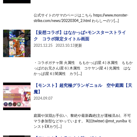
公式サイトのサマのページはこちら https://www.monster-
strike.com/news/20220304_2.html わらしーのツ[…]
【妄想コラボ】はなかっぱ×モンスターストライ
ク コラボ限定タイトル画面
2021.12.25
2023.10.13更新
・コラボガチャ限 火属性 ももかっぱ(星４) 水属性 ももか
っぱのお兄さん(星６) 木属性 コケヤン(星４) 光属性 はな
かっぱ(星６) 闇属性 カラ[…]
【モンスト】超究極グランギニョル 空中庭園【天
魔】
2024.09.07
庭園や深淵お手伝い、黎絶や最新轟絶(主が運極済み)、不可
マラ参加型などやっています。 X(旧twitter) @mst_yuniba モ
ンストEXカウ[…]