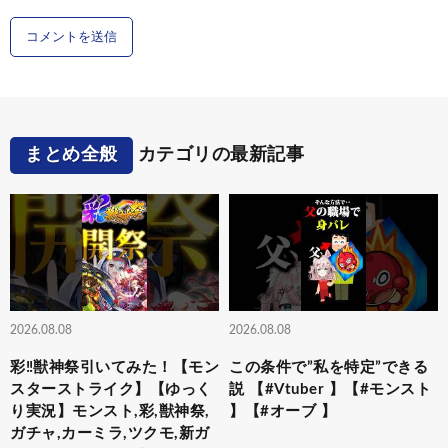
まとめ全般
カテゴリの最新記事
2026.08.08
2026.08.08
彩‼獣神祭引いてみた！【モン
この条件で”私を特定”できる
スターストライク】【ゆっく
説 【#Vtuber 】【#モンスト
り実況】モンスト,彩,獣神祭,
】【#オーブ 】
ガチャ,カーミラ,ツクモ,新ガ