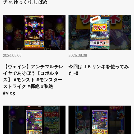
チャ,ゆっくり,しばめ
2026.08.08
2026.08.08
【ヴェイン】アンチマルチレ
今回はＪＫリンネを使ってみ
イヤであそぼう【コポルネ
た−‼️
ス】 #モンスト #モンスター
ストライク #轟絶 #黎絶
#vlog