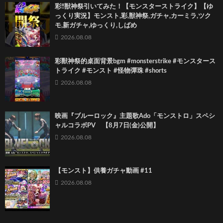
彩‼獣神祭引いてみた！【モンスターストライク】【ゆ
っくり実況】モンスト,彩,獣神祭,ガチャ,カーミラ,ツク
モ,新ガチャ,ゆっくり,しばめ
2026.08.08
彩獸神祭的桌面背景bgm #monsterstrike #モンスタース
トライク #モンスト #怪物彈珠 #shorts
2026.08.08
映画『ブルーロック』主題歌Ado「モンストロ」スペシ
ャルコラボPV 【8月7日(金)公開】
2026.08.08
【モンスト】供養ガチャ動画 #11
2026.08.08